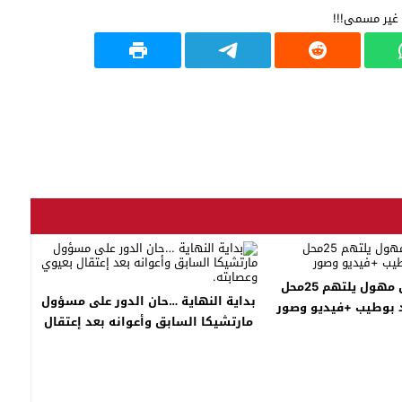
ناظور: حريق مهول يلتهم 25محل
بداية النهاية …حان الدور على مسؤول
د بوطيب +فيديو وصور
مارتشيكا السابق وأعوانه بعد إعتقال
بعيوي وعصابته.