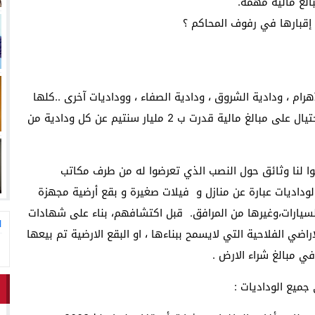
بالغ مالية مهمة.
لاق وتحتضن زوجها في لحظة أعادت الأمل
13:06
المغاربةةصف واحد لموجهة ا
إقبارها في رفوف المحاكم ؟
آهرام ، ودادية الشروق ، ودادية الصفاء ، ووداديات آخرى ..كلها
تعيش المشاكل القانونية، وتهم الإختلاس والنصب والإحتيال على مبالغ مالية قدرت ب 2 مليار سنتيم عن كل ودادية من
ا لنا وثائق حول النصب الذي تعرضوا له من طرف مكاتب
الوداديات عبارة عن منازل و فيلات صغيرة و بقع أرضية مجهزة
لسيارات،وغيرها من المرافق. قبل اكتشافهم، بناء على شهادات
ا
راضي الفلاحية التي لايسمح ببناءها ، او البقع الارضية تم بيعها
ي مبالغ شراء الارض .
جميع الوداديات :