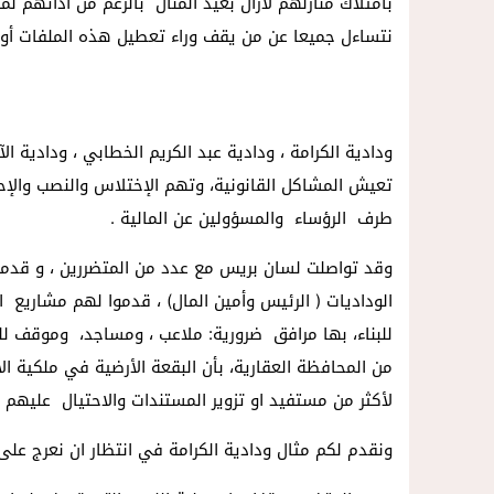
بامتلاك منازلهم لازال بعيد المنال بالرغم من ادائهم لم
14:57
داخل المحكمة..زوجة تمزق أوراق الط
نتساءل جميعا عن من يقف وراء تعطيل هذه الملفات أو 
ودادية الكرامة ، ودادية عبد الكريم الخطابي ، ودادية ال
طرف الرؤساء والمسؤولين عن المالية .
وقد تواصلت لسان بريس مع عدد من المتضررين ، و قدمو
الوداديات ( الرئيس وأمين المال) ، قدموا لهم مشاريع 
للبناء، بها مرافق ضرورية: ملاعب ، ومساجد، وموقف ل
من المحافظة العقارية، بأن البقعة الأرضية في ملكية الا
لأكثر من مستفيد او تزوير المستندات والاحتيال عليهم ف
ونقدم لكم مثال ودادية الكرامة في انتظار ان نعرج على 