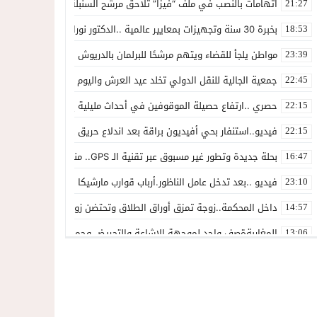
اتهامات بالنصب في ملف “فيزا” تلاحق مرشح السنبلة بالدريوش.. وشكاية
21:27
بخبرة 30 سنة وتجهيزات بمعايير عالمية ..الدكتور نورالدين صبار يفتتح عيادته المتخصصة في جراحة العظام بالناظور
18:53
مواطن يلجأ للقضاء ويتهم مرشحًا للبرلمان بالدريوش بالاستيلاء على 22 مليون سنتيم
23:39
جمعية الجالية للنقل الدولي تخلد عيد العرش واليوم الوطني للمهاجر بح
22:45
حصري ..ارتفاع حصيلة الموقوفين في أحداث مليلية إلى 82 شخصًا وتحقيقات تقود إلى متابعات جنائية ثقيلة
22:15
فيديو..استنفار بحي أفيديون براقة بعد اندلاع حريق داخل ضيعة فلاحية
22:15
بحلة جديدة وتطور غير مسبوق عبر تقنية الـ GPS.. منصة “مرحباناظور” تعزز مكانتها كوجهة أولى لسكان إقليمي الناظور والدريوش
16:47
فيديو ..بعد تدخل عامل الناظور.أرباب قوارب مارشيكا يعلقون احتجاجهم وي
23:10
داخل المحكمة..زوجة تمزق أوراق الطلاق وتحتضن زوجها في لحظة أعاد
14:57
المغاربةةصف واحد لموجهة الإشاعة والتحريض وحملات التضليل
13:06
أكثر من 45 ألف متفرج يسدلون الستار على دورة استثنائية للمهرجان المتوسطي بالناظور
12:54
المحمدية تسدل الستار على الدورة الثالثة لمهرجان العيطة المرساوية
22:51
توقيف المشتبه فيه في سرقة عدد من المنازل بحي عاريض بالناظور
22:42