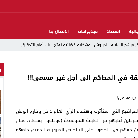
الية
اقتصاد
فيديوهات
الاتصال بنا
مرشح السنبلة بالدريوش.. وشكاية قضائية تفتح الباب أمام التحقيق
و
دريوش بالاستيلاء على 22 مليون سنتيم
لقة في المحاكم الى أجل غير مسمى!!!
 العرش واليوم الوطني للمهاجر بحفل وطني بالناظور
ات تقود إلى متابعات جنائية ثقيلة
د اندلاع حريق داخل ضيعة فلاحية
المواضيع التي استأثرت بإهتمام الرأي العام داخل وخارج الوطن
لناظور والدريوش
لمنخرطين أغلبهم من الطبقة المتوسطة (موظفون بسطاء، عمال
قوارب مارشيكا يعلقون احتجاجهم ويختارون الحوار خدمةً لمصلحة الإقليم
 من حقهم في الحصول على التراخيص الضرورية لتحقيق حلمهم