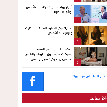
ناظور
لإشاعة والتحريض وحملات التضليل
أوجار يواجه القيادة بعد إقصائه من
لوائح الانتخابات
3
تفكيك وكر للدعارة المقنّعة بالتدليك
وتوقيف 8 أشخاص
4
شبكة مراكش تفضح المستور
وشبهات تحوم حول صالونات بالناظور
تستقبل زبناء بكود سري وتخفي
5
أنشطة مشبوهة خلف واجهات
التجميل
نضم الينا على فيسبوك
24 ساعة