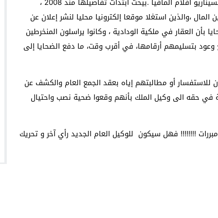
يروي المتضررون تفاصيل عملية النصب التي تعرضو لها بسيناريو أفلام المافيا .بيحث ابتدأت تفاصيلها منذ 2008 ،
المال ،والذين استغلا موقعا إلكترونيا محليا لنشر إعلان عن
يا بأن العقار في ملكية الودادية ، وكانوا يراسلون المنخرطين
ع وعود بتسليمهم أرقامها، في أقرب وقت، ما دفع الضحايا إلى
 للاستفسار أو مطالبتهم إياه بعقد الجمع العام والكشف عن
ة في حقه الى وكيل الملك بأنهم وقعوا ضحية نصب واحتيال
ررات !!!!!!!! فهل سيكون للوكيل العام الجديد رأي آخر و تحريك