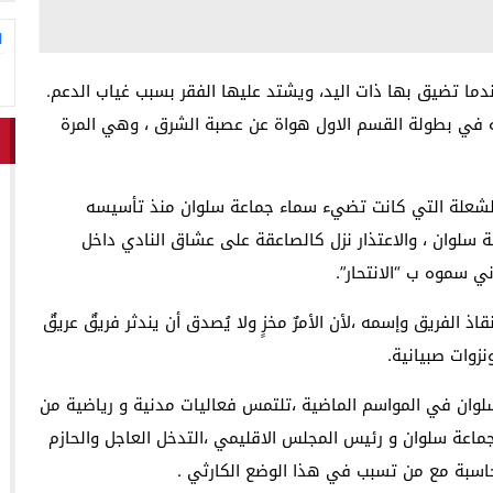
ا
ندما تضيق بها ذات اليد، ويشتد عليها الفقر بسبب غياب الدعم.
ته في بطولة القسم الاول هواة عن عصبة الشرق ، وهي المرة
والشعلة التي كانت تضيء سماء جماعة سلوان منذ تأسيسه
ة سلوان ، والاعتذار نزل كالصاعقة على عشاق النادي داخل
ني سموه ب “الانتحار”.
لفريق وإسمه ،لأن الأمرٌ مخزٍ ولا يُصدق أن يندثر فريقٌ عريقٌ
وات صبيانية.
لوان في المواسم الماضية ،تلتمس فعاليات مدنية و رياضية من
اعة سلوان و رئيس المجلس الاقليمي ،التدخل العاجل والحازم
لمحاسبة مع من تسبب في هذا الوضع الكارثي .