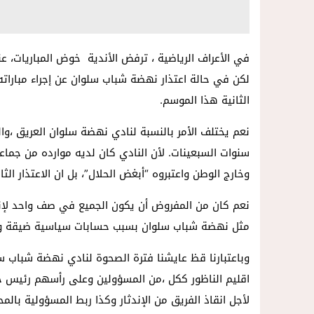
في الأعراف الرياضية ، ترفض الأندية خوض المباريات، ع
لكن في حالة اعتذار نهضة شباب سلوان عن إجراء مبارا
الثانية هذا الموسم.
نعم يختلف الأمر بالنسبة لنادي نهضة سلوان العريق ،
سنوات السبعينات. لأن النادي كان لديه موارده من جماع
وخارج الوطن واعتبروه “أبغض الحلال”، بل ان الاعتذار الثا
نعم كان من المفروض أن يكون الجميع في صف واحد لإنقاذ ا
مثل نهضة شباب سلوان بسبب حسابات سياسية ضيقة ونز
وباعتبارنا قظ عايشنا فترة الصحوة لنادي نهضة شباب س
اقليم الناظور ككل ،من المسؤولين وعلى رأسهم رئيس جم
لأجل انقاذ الفريق من الإندثار وكذا ربط المسؤولية با