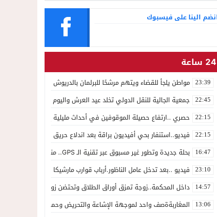
نضم الينا على فيسبوك
24 ساعة
مواطن يلجأ للقضاء ويتهم مرشحًا للبرلمان بالدريوش بالاستيلاء على 22 مليون سنتيم
23:39
جمعية الجالية للنقل الدولي تخلد عيد العرش واليوم الوطني للمهاجر بح
22:45
حصري ..ارتفاع حصيلة الموقوفين في أحداث مليلية إلى 82 شخصًا وتحقيقات تقود إلى متابعات جنائية ثقيلة
22:15
فيديو..استنفار بحي أفيديون براقة بعد اندلاع حريق داخل ضيعة فلاحية
22:15
بحلة جديدة وتطور غير مسبوق عبر تقنية الـ GPS.. منصة “مرحباناظور” تعزز مكانتها كوجهة أولى لسكان إقليمي الناظور والدريوش
16:47
فيديو ..بعد تدخل عامل الناظور.أرباب قوارب مارشيكا يعلقون احتجاجهم وي
23:10
داخل المحكمة..زوجة تمزق أوراق الطلاق وتحتضن زوجها في لحظة أعاد
14:57
المغاربةةصف واحد لموجهة الإشاعة والتحريض وحملات التضليل
13:06