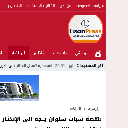
سياسة الخصوصية
من نحن
اتفاقية الاستخدام
الاتصال بنا
وطني
بلا حدود
ناظور
الرياضة
الج
أخر المستجدات
22:51
المحمدية تسدل الستار على الدورة الثالثة لم
الرئيسية
الرياضة
نهضة شباب سلوان يتجه الى الإندثار 