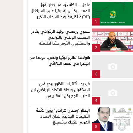
عاجل .. الكاف رسميا يعلن فوز
المغرب بكأس إفريقيا على السينغال
بثلاثية نظيفة بعد انسحاب الأخير
1
حصري ورسمي..وليد الركراكي يغادر
المنتخب الوطني بالتراضي
والسكتيوي الأوفر حظًا لخلافته
2
هولاندا تهزم تركيا وتضرب موعدا مع
انجلترا في نصف النهائي
3
فيديو ..أتلتيك الناظور يبدع في
الاستقبال ورحلة الاتحاد الرياضي ابن
الطيب تنجح بكل المقاييس
4
الإطار “رمضان هراندو” يزين لائحة
التعيينات الجديدة للجان الاتحاد
العربي للكيك بوكسينغ
5