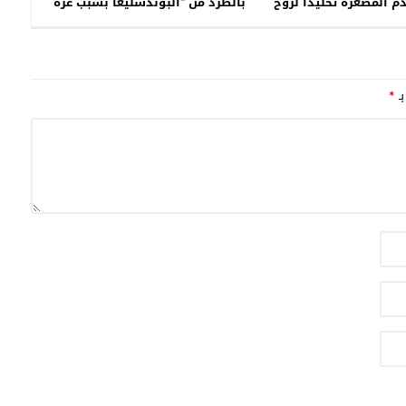
م المصغرة تخليدًا لروح
بالطرد من “البوندسليغا بسبب غزة
 محمد البوطيبي
بـ
*