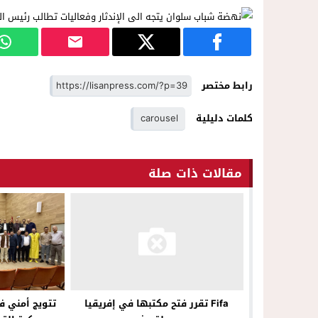
رابط مختصر
كلمات دليلية
carousel
مقالات ذات صلة
تتويج أمني ف
Fifa تقرر فتح مكتبها في إفريقيا