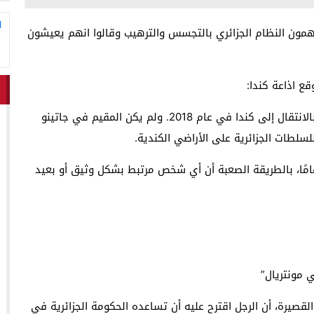
ا
تهمون النظام الجزائري بالتجسس والترهيب وقالوا انهم يعيشون
ع اذاعة كندا:
اعتقد كمال سهاكي📸3 أن بإمكانه العيش بحرية أخيرًا بالانتقال إلى كندا في عام 2018. ولم يكن المقيم في جاتينو
للسلطات الجزائرية على الأراضي الكندية.
 تعلم السيد سهاكي، وهو فنان يبلغ من العمر 36 عامًا، بالطريقة الصعبة أن أي شخص مرتبط بشكل وثيق أو بعيد
ي مونتريال”
قصيرة، أن الرجل اقترح عليه أن تساعده الحكومة الجزائرية في