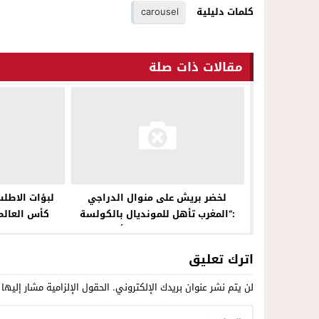
كلمات دليلية
carousel
مقالات ذات صلة
لخضر بريش على منوال الدراجي
لبؤات الاطل
:”المغرب تأهل للمونديال بالكولسة
كأس العالم 
والجزائر كانت تقدر تفوز بكأس العالم!!
اترك تعليق
لن يتم نشر عنوان بريدك الإلكتروني.
الحقول الإلزامية مشار إليها 