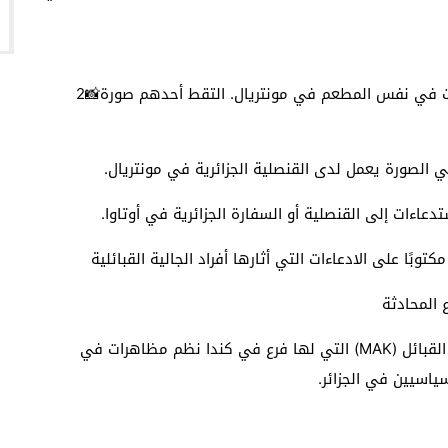
اثنان من أصدقائه يجلسان في تكتم على بعض الطاولات في نفس المطعم في مونتريال. التقط أحدهم صورة📸2
ي الصورة يعمل لدى القنصلية الجزائرية في مونتريال.
ستدعاءات إلى القنصلية أو السفارة الجزائرية في أوتاوا.
توبًا على الادعاءات التي أثارها أفراد الجالية القبائلية
 المحادثة
وفي قلب المناقشات: صلاتي بحركة تقرير مصير منطقة القبائل (MAK) التي لها فرع في كندا نظم مظاهرات في
سياسيين في الجزائر.