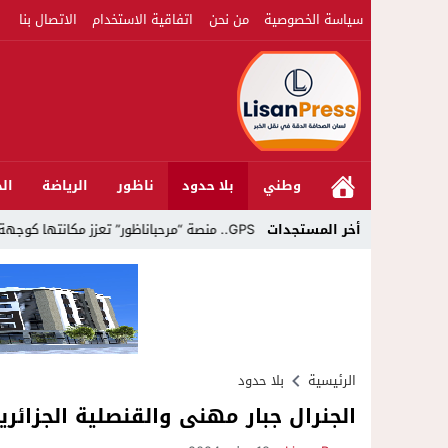
سياسة الخصوصية
من نحن
اتفاقية الاستخدام
الاتصال بنا
وطني
بلا حدود
ناظور
الرياضة
الج
زز مكانتها كوجهة أولى لسكان إقليمي الناظور والدريوش
أخر المستجدات
الرئيسية
بلا حدود
الجنرال جبار مهنى والقنصلية الجزائر