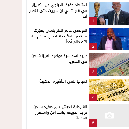
استبعاد حفيظ الدراجي عن التعليق
في قنوات بي ان سبورت حتى اشعار
آخر
1
التونسي حاتم الطرابلسي يفجّرها:
يكرهون المغرب لأنه نجح وتقدّم… لا
لأنّه ظلم أحداً
2
ضربة لسماسرة مواعيد الفيزا شنغن
في المغرب
3
اسبانيا تلغي التأشيرة الذهبية
4
القنيطرة تعيش على صفيح ساخن:
تزايد الجريمة يهدد أمن واستقرار
المدينة
5