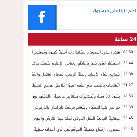
نضم الينا على فيسبوك
24 ساعة
هدوء على الحدود واستعدادات أمنية كبيرة وتسليم السلطات الإسبانية ل 1500 شخص للسلطات المغربي
02:50
استنفار أمني كبير بالناظور وعامل الإقليم يتفقد جاهزية القوات على حدو
22:44
فيديو..لقاء الأحباب وصلة الرحم.. قدماء الهلال والفتح يجددون الوفاء لك
13:08
اتهامات بالنصب في ملف “فيزا” تلاحق مرشح السنبلة بالدريوش.. وشكاية
21:27
بخبرة 30 سنة وتجهيزات بمعايير عالمية ..الدكتور نورالدين صبار يفتتح عيادته المتخصصة في جراحة العظام بالناظور
18:53
مواطن يلجأ للقضاء ويتهم مرشحًا للبرلمان بالدريوش بالاستيلاء على 22 مليون سنتيم
23:39
جمعية الجالية للنقل الدولي تخلد عيد العرش واليوم الوطني للمهاجر بح
22:45
حصري ..ارتفاع حصيلة الموقوفين في أحداث مليلية إلى 82 شخصًا وتحقيقات تقود إلى متابعات جنائية ثقيلة
22:15