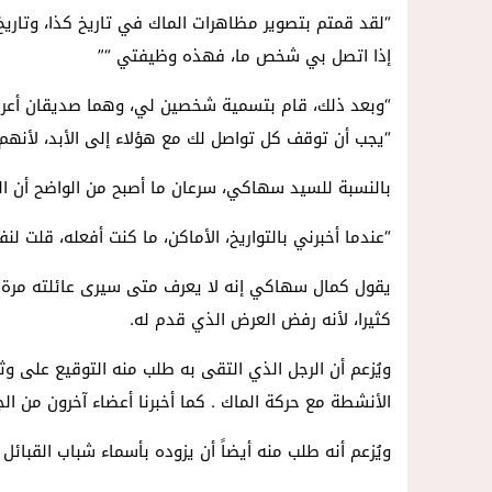
“لقد قمتم بتصوير مظاهرات الماك في تاريخ كذا، وتاريخ 
إذا اتصل بي شخص ما، فهذه وظيفتي “”
“وبعد ذلك، قام بتسمية شخصين لي، وهما صديقان أعرف
“يجب أن توقف كل تواصل لك مع هؤلاء إلى الأبد، لأنهم 
بالنسبة للسيد سهاكي، سرعان ما أصبح من الواضح أن ا
“عندما أخبرني بالتواريخ، الأماكن، ما كنت أفعله، قلت لنف
يقول كمال سهاكي إنه لا يعرف متى سيرى عائلته مرة أخ
كثيرا، لأنه رفض العرض الذي قدم له.
ويُزعم أن الرجل الذي التقى به طلب منه التوقيع على 
الأنشطة مع حركة الماك . كما أخبرنا أعضاء آخرون من الج
ويُزعم أنه طلب منه أيضاً أن يزوده بأسماء شباب القبائل