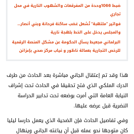
ضبط 1066وحدة من المفرقعات والشهوب النارية في محل
تجاري
فواتير “ملتهبة” تُشعل غضب ساكنة فرحانة وبني أنصار…
والمجلس يدخل على الخط بلهجة نارية
البرلماني مجعيط يسأل الحكومة عن مشكل المنصة الرقمية
للرخص التجارية بعمالة ناظور و غياب مركز صحي بإعزانن
هذا وقد تم إعتقال الجاني مباشرة بعد الحادث من طرف
الدرك الملكي الذي فتح تحقيقا في الحادث تحت إشراف
النيابة العامة التي أمرت بوضعه تحت تدابير الحراسة
النضرية قبل عرضه عليها.
وفي تفاصيل الحادث فإن الضحية الذي يعمل حارسا ليليا
كان متوجها نحو عمله قبل أن يباغته الجاني وينهال