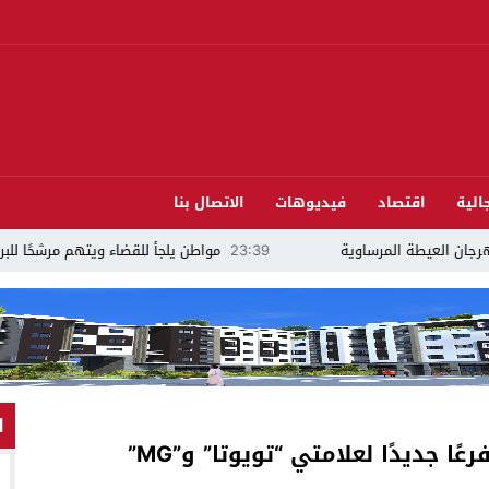
الية
اقتصاد
فيديوهات
الاتصال بنا
رساوية
23:39
مواطن يلجأ للقضاء ويتهم مرشحًا للبرلمان بالدريوش بالاستيلاء على
ا
ًا جديدًا لعلامتي “تويوتا” و”MG”