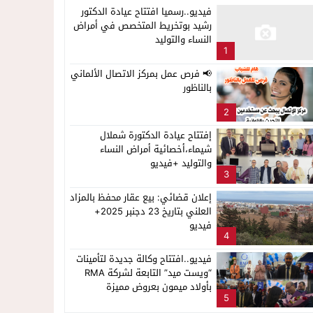
فيديو..رسميا افتتاح عيادة الدكتور
رشيد بوتخريط المتخصص في أمراض
النساء والتوليد
1
📢 فرص عمل بمركز الاتصال الألماني
بالناظور
2
إفتتاح عيادة الدكتورة شملال
شيماء،أخصائية أمراض النساء
والتوليد +فيديو
3
إعلان قضائي: بيع عقار محفظ بالمزاد
العلني بتاريخ 23 دجنبر 2025+
فيديو
4
فيديو..افتتاح وكالة جديدة لتأمينات
“ويست ميد” التابعة لشركة RMA
بأولاد ميمون بعروض مميزة
5