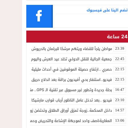
نضم الينا على فيسبوك
24 ساعة
مواطن يلجأ للقضاء ويتهم مرشحًا للبرلمان بالدريوش بالاستيلاء على 22 مليون سنتيم
23:39
جمعية الجالية للنقل الدولي تخلد عيد العرش واليوم الوطني للمهاجر بح
22:45
حصري ..ارتفاع حصيلة الموقوفين في أحداث مليلية إلى 82 شخصًا وتحقيقات تقود إلى متابعات جنائية ثقيلة
22:15
فيديو..استنفار بحي أفيديون براقة بعد اندلاع حريق داخل ضيعة فلاحية
22:15
بحلة جديدة وتطور غير مسبوق عبر تقنية الـ GPS.. منصة “مرحباناظور” تعزز مكانتها كوجهة أولى لسكان إقليمي الناظور والدريوش
16:47
فيديو ..بعد تدخل عامل الناظور.أرباب قوارب مارشيكا يعلقون احتجاجهم وي
23:10
داخل المحكمة..زوجة تمزق أوراق الطلاق وتحتضن زوجها في لحظة أعاد
14:57
المغاربةةصف واحد لموجهة الإشاعة والتحريض وحملات التضليل
13:06