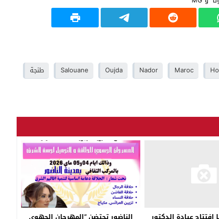
Ho
Maroc
Nador
Oujda
Salouane
طنجة
​الناضور تحتضن “المهرجان الجهوي
 افتتاح عيادة الدكتور