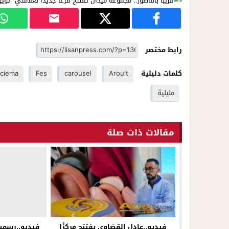
رابط مختصر
كلمات دليلية
Arouit
carousel
Fes
ciema
مليلية
مقالات ذات صلة
فيديو..عادل القضاوي يفتتح مركزًا
فيديو..رسميا