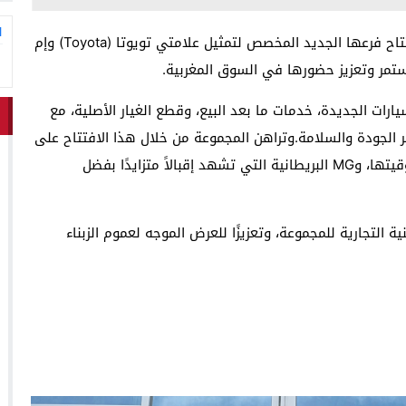
ا
تستعد مجموعة ميدان، الرائدة في قطاع السيارات، لافتتاح فرعها الجديد المخصص لتمثيل علامتي تويوتا (Toyota) وإم
ات الجديدة، خدمات ما بعد البيع، وقطع الغيار الأصلية، مع
 الجودة والسلامة.وتراهن المجموعة من خلال هذا الافتتاح على
تلبية الطلب المتزايد على سيارات تويوتا المعروفة بموثوقيتها، وMG البريطانية التي تشهد إقبالاً متزايدًا بفضل
ة التجارية للمجموعة، وتعزيزًا للعرض الموجه لعموم الزبناء