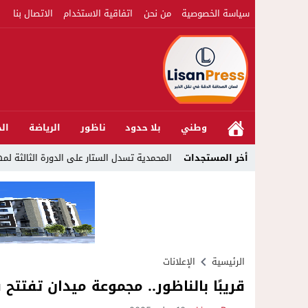
سياسة الخصوصية
من نحن
اتفاقية الاستخدام
الاتصال بنا
وطني
بلا حدود
ناظور
الرياضة
الج
22:51
أخر المستجدات
المحمدية تسدل الستار على الدورة الثالثة لمهرجان العيطة الم
الرئيسية
الإعلانات
قريبًا بالناظور.. مجموعة ميدان تفتتح فرع