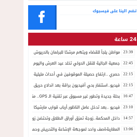
نضم الينا على فيسبوك
24 ساعة
مواطن يلجأ للقضاء ويتهم مرشحًا للبرلمان بالدريوش بالاستيلاء على 22 مليون سنتيم
23:39
جمعية الجالية للنقل الدولي تخلد عيد العرش واليوم الوطني للمهاجر بح
22:45
حصري ..ارتفاع حصيلة الموقوفين في أحداث مليلية إلى 82 شخصًا وتحقيقات تقود إلى متابعات جنائية ثقيلة
22:15
فيديو..استنفار بحي أفيديون براقة بعد اندلاع حريق داخل ضيعة فلاحية
22:15
بحلة جديدة وتطور غير مسبوق عبر تقنية الـ GPS.. منصة “مرحباناظور” تعزز مكانتها كوجهة أولى لسكان إقليمي الناظور والدريوش
16:47
فيديو ..بعد تدخل عامل الناظور.أرباب قوارب مارشيكا يعلقون احتجاجهم وي
23:10
داخل المحكمة..زوجة تمزق أوراق الطلاق وتحتضن زوجها في لحظة أعاد
14:57
المغاربةةصف واحد لموجهة الإشاعة والتحريض وحملات التضليل
13:06