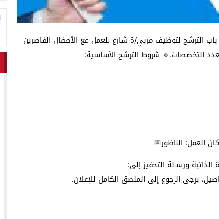
ا
تعلن الجمعية عن فتح باب الترشح لتوظيف مربي/ة شارع للعمل مع الأطفال القاصرين
عدد التخصصات.🔹 شروط الترشح الأساسية:
ان العمل: الناظور📅
أبريل 2025📧 إرسال السيرة الذاتية ورسالة التحفيز إلى: