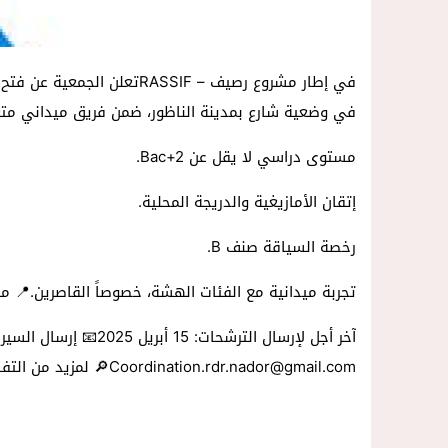
في إطار مشروع رصيف – RASSIF
في وضعية شارع بمدينة الناظور، ضمن فريق ميداني مت
مستوى دراسي لا يقل عن Bac+2.
إتقان الأمازيغية والدريجة المحلية.
رخصة السياقة صنف B.
تجربة ميدانية مع الفئات الهشة، خصوصاً القاصرين.📍 مك
آخر أجل لإرسال الترشحات: 15 
Coordination.rdr.nador@gmail.com🔎 لمزيد من التفاصيل، يرجى الرجوع إلى الملصق الكامل للإعلان.