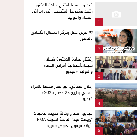
فيديو..رسميا افتتاح عيادة الدكتور
رشيد بوتخريط المتخصص في أمراض
النساء والتوليد
1
📢 فرص عمل بمركز الاتصال الألماني
بالناظور
2
إفتتاح عيادة الدكتورة شملال
شيماء،أخصائية أمراض النساء
والتوليد +فيديو
3
إعلان قضائي: بيع عقار محفظ بالمزاد
العلني بتاريخ 23 دجنبر 2025+
فيديو
4
فيديو..افتتاح وكالة جديدة لتأمينات
“ويست ميد” التابعة لشركة RMA
بأولاد ميمون بعروض مميزة
5