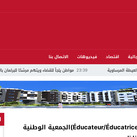
الية
اقتصاد
فيديوهات
الاتصال بنا
23:39
مواطن يلجأ للقضاء ويتهم مرشحًا للبرلمان بالدريوش بالاستيلاء على 22 مليون س
ا
فرصة عمل –متدخل اجتماعي (Éducateur/Éducatrice de rue)الجمعية الوطنية