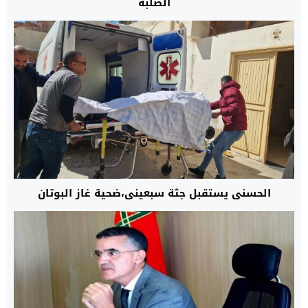
الصلبة
الحسني يستقبل جثة سبعيني،ضحية غاز البوتان