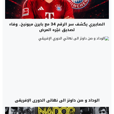
الصابيري يكشف سر الرقم 34 مع بايرن ميونيخ.. وفاء
لصديق غيّره المرض
الوداد و صن داونز الى نهائي الدوري الإفريقي