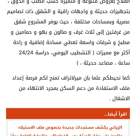
الفلاح بعروض متنوعة و متميزة حسب الطلب و الذوق ،
بتجهيزات حديثة و واجهات راقية و الشقق ذات تصاميم
عصرية وبمساحات مختلفة ، حيث يوفر المشروع شقق
من غرفتين إلى ثلاث غرف و صالون و بهو و حمامين و
مطبخ و شرفات واسعة تعطي مساحة إضافية و راحة
أكثر مع مميزات ( التشطيب اليومي، حراسة 24/24
ساعة ، مصاعد حديثة ، )
كما نحيطكم علما بان ميرلاتراف تمنح لكم فرصة إعداد
ملف الاستفادة من دعم السكن بمجرد الانتهاء من
الاشغال .
اقرأ أيضا...
الزياني يكشف مستجدات جديدة بخصوص ملف الاستيلاء
والحجز على عقار الورثة بحي الفطواكي والنيابة العامة بدأت