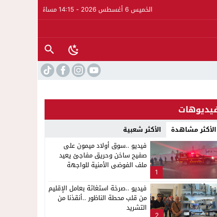
الخميس 6 أغسطس 2026 - 14:15 مساءً
يديوهات
الأكثر مشاهدة
الأكثر شعبية
فيديو ..سوق أولاد ميمون على
صفيح ساخن وحريق مفاجئ يعيد
ملف الفوضى الأمنية للواجهة
1
لإشاعة والتحريض وحملات التضليل
فيديو ..صرخة استغاثة بعامل الإقليم
من قلب محطة الناظور ..أنقذنا من
ار على الدورة الثالثة لمهرجان العيطة المرساوية
التشريد
2