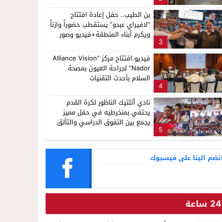
بن الطيب.. حفل إعادة افتتاح
“لافيراي عبدو” يستقطب حضوراً وازناً
ويكرم أبناء المنطقة+فيديو وصور
3
فيديو.افتتاح مركز “Alliance Vision
Nador” لجراحة العيون بمصحة
السلام بأحدث التقنيات
4
نادي أتلتيك الناظور لكرة القدم
يحتفي بمنخرطيه في حفل مميز
يجمع بين التفوق الدراسي والتألق
5
الرياضي
نضم الينا على فيسبوك
24 ساعة