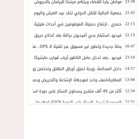
مواطن يلجأ للقضاء ويتهم مرشحًا للبرلمان بالدريوش بالاستيلاء على 22 مليون سنتيم
23:39
جمعية الجالية للنقل الدولي تخلد عيد العرش واليوم الوطني للمهاجر بح
22:45
حصري ..ارتفاع حصيلة الموقوفين في أحداث مليلية إلى 82 شخصًا وتحقيقات تقود إلى متابعات جنائية ثقيلة
22:15
فيديو..استنفار بحي أفيديون براقة بعد اندلاع حريق داخل ضيعة فلاحية
22:15
بحلة جديدة وتطور غير مسبوق عبر تقنية الـ GPS.. منصة “مرحباناظور” تعزز مكانتها كوجهة أولى لسكان إقليمي الناظور والدريوش
16:47
فيديو ..بعد تدخل عامل الناظور.أرباب قوارب مارشيكا يعلقون احتجاجهم وي
23:10
داخل المحكمة..زوجة تمزق أوراق الطلاق وتحتضن زوجها في لحظة أعاد
14:57
المغاربةةصف واحد لموجهة الإشاعة والتحريض وحملات التضليل
13:06
أكثر من 45 ألف متفرج يسدلون الستار على دورة استثنائية للمهرجان المتوسطي بالناظور
12:54
المحمدية تسدل الستار على الدورة الثالثة لمهرجان العيطة المرساوية
22:51
توقيف المشتبه فيه في سرقة عدد من المنازل بحي عاريض بالناظور
22:42
حصري ..إحالة 50 موقوفاً على سجن سلوان على خلفية أحداث معبر مليلية ومتابعات بتهم جنائية وجنحية ثقيلة
22:39
خلاف حول اللائحة الجهوية يُسقط ترشح محمد رشيد..وقيادة PPSتفقد أحد أبرز وجوهها بالناظور
21:13