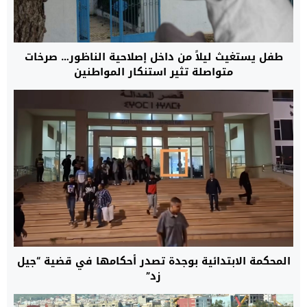
طفل يستغيث ليلاً من داخل إصلاحية الناظور… صرخات
متواصلة تثير استنكار المواطنين
المحكمة الابتدائية بوجدة تصدر أحكامها في قضية “جيل
زد”