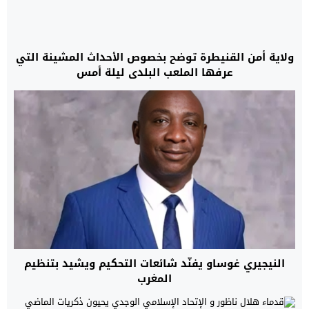
ولاية أمن القنيطرة توضح بخصوص الأحداث المشينة التي
عرفها الملعب البلدي ليلة أمس
النيجيري غوساو يفنّد شائعات التحكيم ويشيد بتنظيم
المغرب