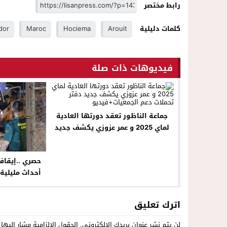
رابط مختصر
كلمات دليلية
Arouit
Hociema
Maroc
dor
فيديوهات ذات صلة
جماعة الناظور تعقد دورتها العادية
لماي 2025 و عمر عزوزي يكشف جديد
دفتر تحملات دعم الجمعيات+فيديو
أحداث مليلية.
تهم جنائية و
ال
اترك تعليق
لن يتم نشر عنوان بريدك الإلكتروني.
الحقول الإلزامية مشار إليها 