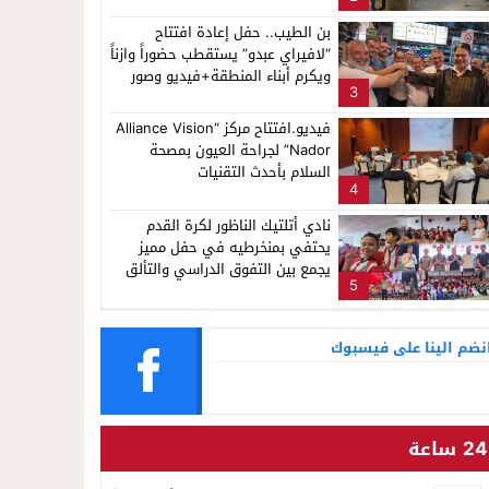
لإشاعة والتحريض وحملات التضليل
بن الطيب.. حفل إعادة افتتاح
“لافيراي عبدو” يستقطب حضوراً وازناً
ويكرم أبناء المنطقة+فيديو وصور
3
فيديو.افتتاح مركز “Alliance Vision
Nador” لجراحة العيون بمصحة
السلام بأحدث التقنيات
4
نادي أتلتيك الناظور لكرة القدم
يحتفي بمنخرطيه في حفل مميز
يجمع بين التفوق الدراسي والتألق
5
الرياضي
نضم الينا على فيسبوك
24 ساعة