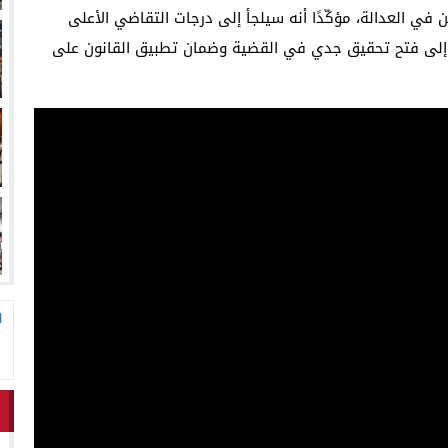
لاق وتحتضن زوجها في لحظة أعادت الأمل
13:06
المغاربةةصف واحد لموجهة ا
 في العدالة، مؤكّدًا أنه سيلجأ إلى درجات التقاضي الأعلى
لة إلى فتح تحقيق جدي في القضية وضمان تطبيق القانون على
ا