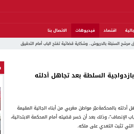
الية
اقتصاد
فيديوهات
الاتصال بنا
مرشح السنبلة بالدريوش.. وشكاية قضائية تفتح الباب أمام التحقيق
ف
دريوش بالاستيلاء على 22 مليون سنتيم
ازدواجية السلطة بعد تجاهل أدلته
 العرش واليوم الوطني للمهاجر بحفل وطني بالناظور
ات تقود إلى متابعات جنائية ثقيلة
د اندلاع حريق داخل ضيعة فلاحية
ل أدلته بالمحكمةعبّر مواطن مغربي من أبناء الجالية المقيمة
لناظور والدريوش
اب الإنصاف”، وذلك بعد أن خسر قضيته أمام المحكمة الابتدائية،
قوارب مارشيكا يعلقون احتجاجهم ويختارون الحوار خدمةً لمصلحة الإقليم
التي تثبت التعدي على ملكه.