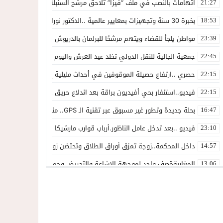
اتهامات بالنصب في ملف “فيزا” تلاحق مرشح السنبلة بالدريوش.. وشكاية
21:27
بخبرة 30 سنة وتجهيزات بمعايير عالمية ..الدكتور نورالدين صبار يفتتح عيادته المتخصصة في جراحة العظام بالناظور
18:53
مواطن يلجأ للقضاء ويتهم مرشحًا للبرلمان بالدريوش بالاستيلاء على 22 مليون سنتيم
23:39
جمعية الجالية للنقل الدولي تخلد عيد العرش واليوم الوطني للمهاجر بح
22:45
حصري ..ارتفاع حصيلة الموقوفين في أحداث مليلية إلى 82 شخصًا وتحقيقات تقود إلى متابعات جنائية ثقيلة
22:15
فيديو..استنفار بحي أفيديون براقة بعد اندلاع حريق داخل ضيعة فلاحية
22:15
بحلة جديدة وتطور غير مسبوق عبر تقنية الـ GPS.. منصة “مرحباناظور” تعزز مكانتها كوجهة أولى لسكان إقليمي الناظور والدريوش
16:47
فيديو ..بعد تدخل عامل الناظور.أرباب قوارب مارشيكا يعلقون احتجاجهم وي
23:10
داخل المحكمة..زوجة تمزق أوراق الطلاق وتحتضن زوجها في لحظة أعاد
14:57
المغاربةةصف واحد لموجهة الإشاعة والتحريض وحملات التضليل
13:06
أكثر من 45 ألف متفرج يسدلون الستار على دورة استثنائية للمهرجان المتوسطي بالناظور
12:54
المحمدية تسدل الستار على الدورة الثالثة لمهرجان العيطة المرساوية
22:51
توقيف المشتبه فيه في سرقة عدد من المنازل بحي عاريض بالناظور
22:42