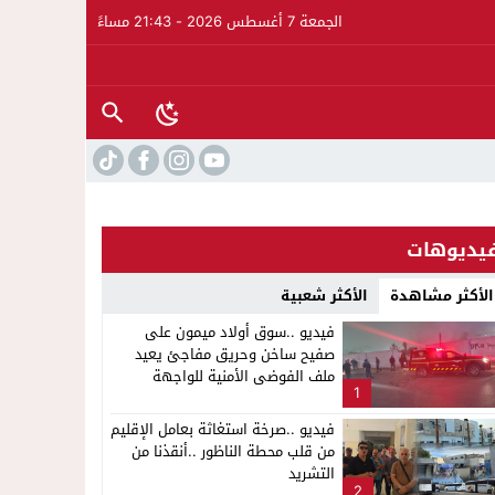
الجمعة 7 أغسطس 2026 - 21:43 مساءً
يديوهات
الأكثر مشاهدة
الأكثر شعبية
فيديو ..سوق أولاد ميمون على
صفيح ساخن وحريق مفاجئ يعيد
ملف الفوضى الأمنية للواجهة
1
فيديو ..صرخة استغاثة بعامل الإقليم
من قلب محطة الناظور ..أنقذنا من
التشريد
2