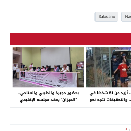
Salouane
Na
حصري ..إيقاف أزيد من 51 شخصًا في
بحضور حجيرة والطيبي والفتاحي..
. والتحقيقات تتجه نحو
“الميزان” يعقد مجلسه الإقليمي
إلحاق أضرار بممتلكات
بالناظور تحت شعار العدالة المجالية
دولة+فيديو
بـ
*