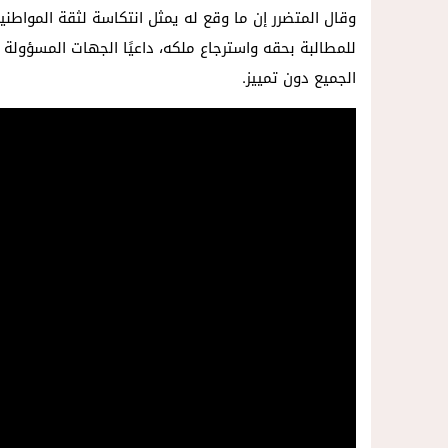
14:57
داخل المحكمة..زوجة تمزق أوراق الط
وقال المتضرر إن ما وقع له يمثل انتكاسة لثقة المواطنين
للمطالبة بحقه واسترجاع ملكه، داعيًا الجهات المسؤو
الجميع دون تمييز.