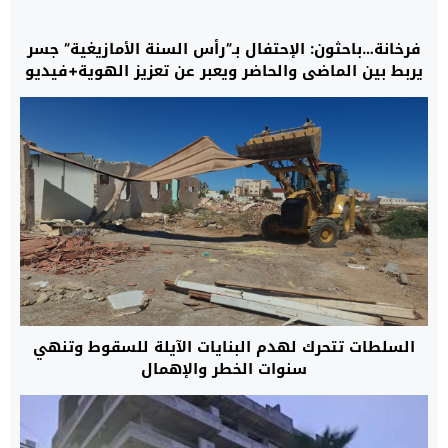
فرخانة…باحثون: الإحتفال بـ”رأس السنة الأمازيغية” جسر
يربط بين الماضي والحاضر ويعبر عن تعزيز الهوية+فيديو
السلطات تتحرك لهدم البنايات الآيلة للسقوط وتنهي
سنوات الخطر والإهمال