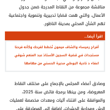
مناقشة مجموعة من النقاط المدرجة ضمن جدول
الأعمال، والتي همت قضايا تدبيرية وتنموية واجتماعية
تهم الشأن المحلي بمدينة الناظور.
اقرأ أيضا...
أفراح رميساء والشاف ميمون نُخطط لفرحك وكأنه فرحنا
مستجدات في قضية السجين الأستاذ عبد المنعم شوقي
اعفاء د نادية البوطي مديرة الحسني من مهامها
وصادق أعضاء المجلس بالإجماع على مختلف النقاط
المعروضة، ومن بينها برمجة فائض سنة 2025،
والموافقة على اقتناء آليات ومعدات مخصصة لعمليات
الرش ومحاربة الحشرات، إضافة إلى المصادقة على