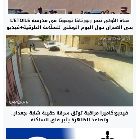
قناة الأولى تنجز ربورتاجًا توعويًا في مدرسة L’ETOILE
بحي العمران حول اليوم الوطني للسلامة الطرقية+فيديو
فيديو:كاميرا مراقبة توثق سرقة حقيبة شابة بجعدار..
وتصاعد الظاهرة يثير قلق الساكنة