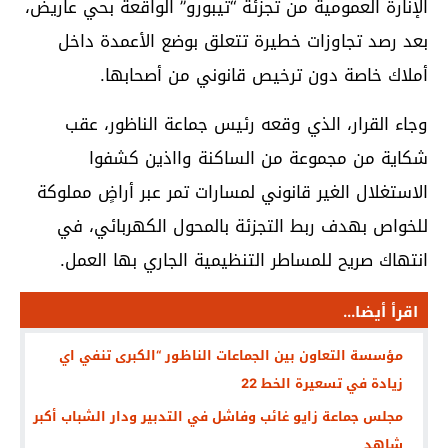
الإنارة العمومية من تجزئة “تيبورو” الواقعة بحي عاريض،
بعد رصد تجاوزات خطيرة تتعلق بوضع الأعمدة داخل
أملاك خاصة دون ترخيص قانوني من أصحابها.
وجاء القرار، الذي وقعه رئيس جماعة الناظور، عقب
شكاية من مجموعة من الساكنة وااذين كشفوا
الاستغلال الغير قانوني لمسارات تمر عبر أراضٍ مملوكة
للخواص بهدف ربط التجزئة بالمحول الكهربائي، في
انتهاك صريح للمساطر التنظيمية الجاري بها العمل.
اقرأ أيضا...
مؤسسة التعاون بين الجماعات الناظور “الكبرى تنفي اي
زيادة في تسعيرة الخط 22
مجلس جماعة زايو غائب وفاشل في التدبير ودار الشباب أكبر
شاهد