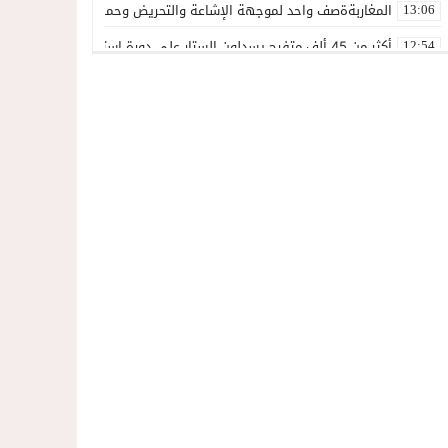
المغاربةةصف واحد لموجهة الإشاعة والتحريض وحملات التضليل
13:06
أكثر من 45 ألف متفرج يسدلون الستار على دورة استثنائية للمهرجان المتوسطي بالناظور
12:54
المحمدية تسدل الستار على الدورة الثالثة لمهرجان العيطة المرساوية
22:51
توقيف المشتبه فيه في سرقة عدد من المنازل بحي عاريض بالناظور
22:42
حصري ..إحالة 50 موقوفاً على سجن سلوان على خلفية أحداث معبر مليلية ومتابعات بتهم جنائية وجنحية ثقيلة
22:39
خلاف حول اللائحة الجهوية يُسقط ترشح محمد رشيد..وقيادة PPSتفقد أحد أبرز وجوهها بالناظور
21:13
وزارة الداخلية تكشف بالأرقام: 40 ألف محاولة اقتحام نحو سبتة و1135 نحو مليلية.وشبكات التضليل والاتجار بالبشر في قفص الاتهام
21:05