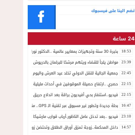
نضم الينا على فيسبوك
24 ساعة
بخبرة 30 سنة وتجهيزات بمعايير عالمية ..الدكتور نورالدين صبار يفتتح عيادته المتخصصة في جراحة العظام بالناظور
18:53
مواطن يلجأ للقضاء ويتهم مرشحًا للبرلمان بالدريوش بالاستيلاء على 22 مليون سنتيم
23:39
جمعية الجالية للنقل الدولي تخلد عيد العرش واليوم الوطني للمهاجر بح
22:45
حصري ..ارتفاع حصيلة الموقوفين في أحداث مليلية إلى 82 شخصًا وتحقيقات تقود إلى متابعات جنائية ثقيلة
22:15
فيديو..استنفار بحي أفيديون براقة بعد اندلاع حريق داخل ضيعة فلاحية
22:15
بحلة جديدة وتطور غير مسبوق عبر تقنية الـ GPS.. منصة “مرحباناظور” تعزز مكانتها كوجهة أولى لسكان إقليمي الناظور والدريوش
16:47
فيديو ..بعد تدخل عامل الناظور.أرباب قوارب مارشيكا يعلقون احتجاجهم وي
23:10
داخل المحكمة..زوجة تمزق أوراق الطلاق وتحتضن زوجها في لحظة أعاد
14:57