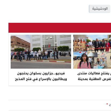
الودشيشية
 يفتتح فعاليات منتدى
فيديو…جزارون بسلوان يحتجون
فرص المهنية بمدينة
ويطالبون بالإسراع في فتح المذبح
فاءات ناظور+ فيديو
البلدي
بـ
*