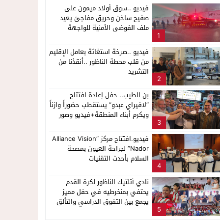
فيديو ..سوق أولاد ميمون على
صفيح ساخن وحريق مفاجئ يعيد
ملف الفوضى الأمنية للواجهة
1
فيديو ..صرخة استغاثة بعامل الإقليم
من قلب محطة الناظور ..أنقذنا من
التشريد
2
بن الطيب.. حفل إعادة افتتاح
“لافيراي عبدو” يستقطب حضوراً وازناً
ويكرم أبناء المنطقة+فيديو وصور
3
فيديو.افتتاح مركز “Alliance Vision
Nador” لجراحة العيون بمصحة
السلام بأحدث التقنيات
4
نادي أتلتيك الناظور لكرة القدم
يحتفي بمنخرطيه في حفل مميز
يجمع بين التفوق الدراسي والتألق
5
الرياضي