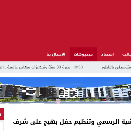
الية
اقتصاد
فيديوهات
الاتصال بنا
18:53
بخبرة 30 سنة وتجهيزات بمعايير عالمية ..الدكتور نورالدين صبار يفتتح عيادته المتخصصة في جراحة العظام بالناظور
ف
دشيشية الرسمي وتنظيم حفل بهيج على شرف