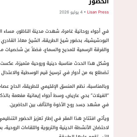
الحضور
Lisan Press
4 يوليو 2026
في أجواء روحانية غامرة، شهدت مدينة الناظور، مساء الجم
البودشيشية، بحضور شيخ الطريقة، الشيخ معاذ القادري
والفرقة الرسمية للمديح والسماع، فضلاً عن شخصيات مدن
وشكل هذا الحدث مناسبة دينية وروحية متميزة، عكست ال
تضطلع به من أدوار في ترسيخ قيم الوسطية والاعتدال ون
وبالمناسبة، نظم المنسق الإقليمي للطريقة، الحاج عص
“الفيلات” بحي عاريض، وسط أجواء إيمانية مفعمة بالذكر 
في مشهد جسد روح الأخوة والتآلف بين الحاضرين.
ويأتي افتتاح هذا المقر في إطار تعزيز الحضور التنظيمي
لاحتضان الأنشطة الدينية والتربوية واللقاءات الروحية،
التي تقوم عليها الطريقة.