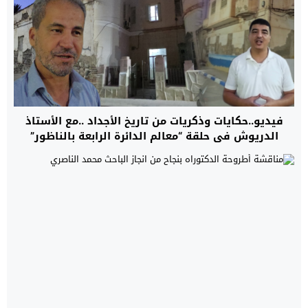
فيديو..حكايات وذكريات من تاريخ الأجداد ..مع الأستاذ
الدريوش في حلقة “معالم الدائرة الرابعة بالناظور”