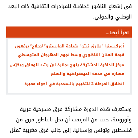
في إشعاع الناظور كحاضنة للمبادرات الثقافية ذات البعد
الوطني والدولي.
اقرأ أيضا...
أوركيسترا “طارق تيتو” بقيادة المايسترو” لاحلاح” يرفعون
قيمة الفنان الناظوري وسط نجوم المهرجان المتوسطي
مركز الذاكرة المشتركة يتوج بجائزة ابن رشد للوفاق ويكرّس
مساره في خدمة الديمقراطية والسلم
انطلاق المرحلة 2 للتخييم بالسعدية في أجواء مميزة
وستعرف هذه الدورة مشاركة فرق مسرحية عربية
وأوروبية، حيث من المرتقب أن تحل بالناظور فرق من
فلسطين وتونس وإسبانيا، إلى جانب فرق مغربية تمثل