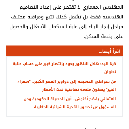
المهندس المعماري لا تقتصر على إعداد التصاميم
الهندسية فقط، بل تشمل كذلك تتبع ومراقبة مختلف
مراحل إنجاز البناء إلى غاية استكمال الأشغال والحصول
على رخصة السكن.
اقرأ أيضا...
كرة اليد: هلال الناظور يعود بإنتصار كبير على حساب طلبة
تطوان
من شواطئ الحسيمة إلى دواوير القصر الكبير.. “سفراء
الخير” يخطون ملحمة تضامنية تحت الأمطار
العثماني يفضح أخنوش.. أين الحصيلة الحكومية ومن
المسؤول عن تدهور القدرة الشرائية للمغاربة