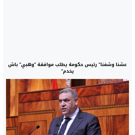
عشنا وشفنا” رئيس حكومة يطلب موافقة “وهبي” باش
يخدم”