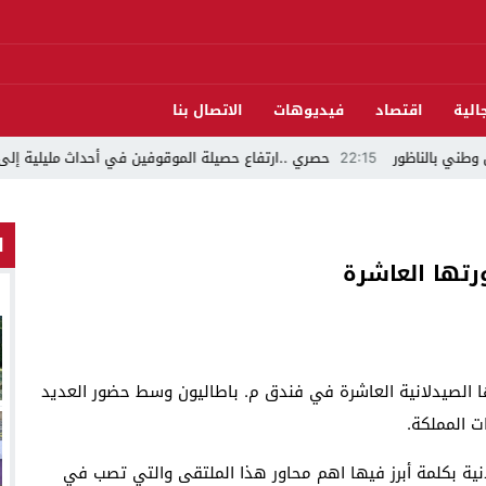
الية
اقتصاد
فيديوهات
الاتصال بنا
الناظور
22:15
حصري ..ارتفاع حصيلة الموقوفين في أحداث مليلية إلى 82 شخصًا وتحقيقات تقود إلى متابعات جنائية ثقيلة
ا
ورتها العاشرة
ها الصيدلانية العاشرة في فندق م. باطاليون وسط حضور العديد
ت المملكة.
انية بكلمة أبرز فيها اهم محاور هذا الملتقى والتي تصب في