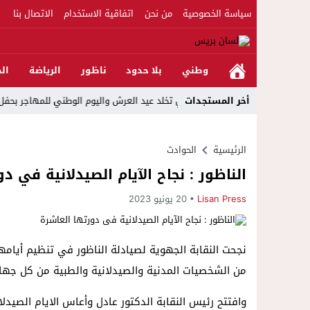
سياسة الخصوصية
من نحن
اتفاقية الاستخدام
الاتصال بنا
وطني
بلا حدود
ناظور
الرياضة
الج
أخر المستجدات
معية الجالية للنقل الدولي تخلد عيد العرش واليوم الوطني للمهاجر بحفل وطني ب
الرئيسية
الحوادث
الناظور : نجاح الآيام الصيدلانية في د
Lisan Press
20 يونيو 2023
نجحت النقابة الجهوية لصيادلة الناظور في تنظيم أيام
من الشخصيات المدنية والصيدلانية والطبية من كل جها
وافتتح رئيس النقابة الدكتور عادل وأعاس الايام الصيدل