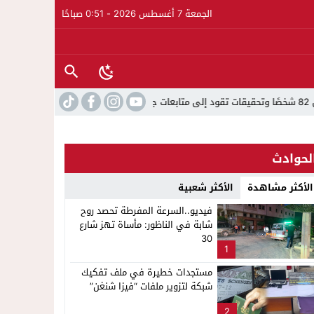
الجمعة 7 أغسطس 2026 - 0:51 صباحًا
22:15
فيديو..استنفار بحي أفيدي
لحوادث
الأكثر مشاهدة
الأكثر شعبية
فيديو..السرعة المفرطة تحصد روح
شابة في الناظور: مأساة تهز شارع
30
1
مستجدات خطيرة في ملف تفكيك
شبكة لتزوير ملفات “فيزا شنغن”
2