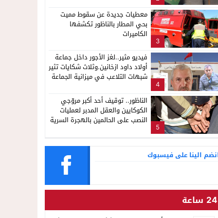
معطيات جديدة عن سقوط مميت
بحي المطار بالناظور تكشفها
الكاميرات
3
فيديو مثير..لغز الأجور داخل جماعة
أولاد داود ازخانين.وثلاث شكايات تثير
شبهات التلاعب في ميزانية الجماعة
4
الناظور.. توقيف أحد أكبر مروّجي
الكوكايين والعقل المدبر لعمليات
النصب على الحالمين بالهجرة السرية
5
نضم الينا على فيسبوك
24 ساعة