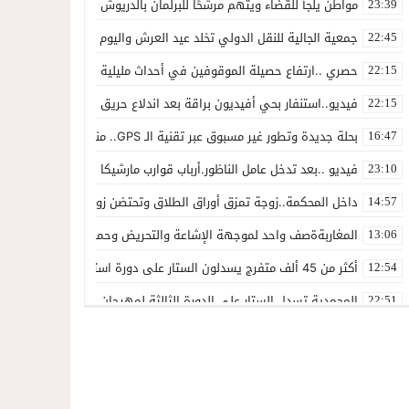
مواطن يلجأ للقضاء ويتهم مرشحًا للبرلمان بالدريوش بالاستيلاء على 22 مليون سنتيم
23:39
جمعية الجالية للنقل الدولي تخلد عيد العرش واليوم الوطني للمهاجر بح
22:45
حصري ..ارتفاع حصيلة الموقوفين في أحداث مليلية إلى 82 شخصًا وتحقيقات تقود إلى متابعات جنائية ثقيلة
22:15
فيديو..استنفار بحي أفيديون براقة بعد اندلاع حريق داخل ضيعة فلاحية
22:15
بحلة جديدة وتطور غير مسبوق عبر تقنية الـ GPS.. منصة “مرحباناظور” تعزز مكانتها كوجهة أولى لسكان إقليمي الناظور والدريوش
16:47
فيديو ..بعد تدخل عامل الناظور.أرباب قوارب مارشيكا يعلقون احتجاجهم وي
23:10
داخل المحكمة..زوجة تمزق أوراق الطلاق وتحتضن زوجها في لحظة أعاد
14:57
المغاربةةصف واحد لموجهة الإشاعة والتحريض وحملات التضليل
13:06
أكثر من 45 ألف متفرج يسدلون الستار على دورة استثنائية للمهرجان المتوسطي بالناظور
12:54
المحمدية تسدل الستار على الدورة الثالثة لمهرجان العيطة المرساوية
22:51
توقيف المشتبه فيه في سرقة عدد من المنازل بحي عاريض بالناظور
22:42
حصري ..إحالة 50 موقوفاً على سجن سلوان على خلفية أحداث معبر مليلية ومتابعات بتهم جنائية وجنحية ثقيلة
22:39
خلاف حول اللائحة الجهوية يُسقط ترشح محمد رشيد..وقيادة PPSتفقد أحد أبرز وجوهها بالناظور
21:13