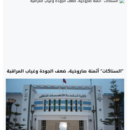
“السناكات” أثمنة صاروخية، ضعف الجودة وغياب المراقبة