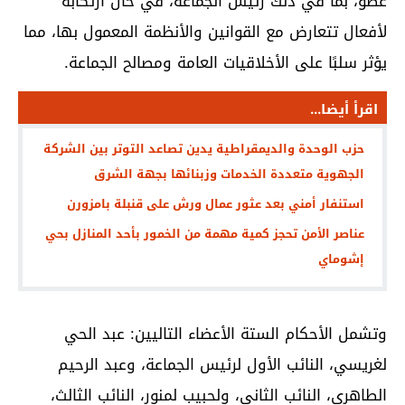
عضو، بما في ذلك رئيس الجماعة، في حال ارتكابه
لأفعال تتعارض مع القوانين والأنظمة المعمول بها، مما
يؤثر سلبًا على الأخلاقيات العامة ومصالح الجماعة.
اقرأ أيضا...
حزب الوحدة والديمقراطية يدين تصاعد التوتر بين الشركة
الجهوية متعددة الخدمات وزبنائها بجهة الشرق
استنفار أمني بعد عثور عمال ورش على قنبلة بامزورن
عناصر الأمن تحجز كمية مهمة من الخمور بأحد المنازل بحي
إشوماي
وتشمل الأحكام الستة الأعضاء التاليين: عبد الحي
لغريسي، النائب الأول لرئيس الجماعة، وعبد الرحيم
الطاهري، النائب الثاني، ولحبيب لمنور، النائب الثالث،