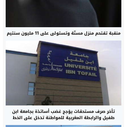
منقبة تقتحم منزل مسنّة وتستولي على 11 مليون سنتيم
تأخر صرف مستحقات يؤجج غضب أساتذة بجامعة ابن
طفيل والرابطة المغربية للمواطنة تدخل على الخط