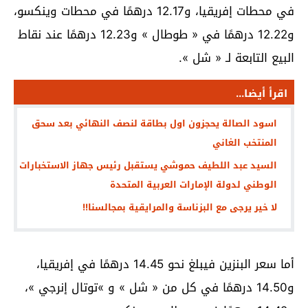
في محطات إفريقيا، و12.17 درهمًا في محطات وينكسو،
و12.22 درهمًا في « طوطال » و12.23 درهمًا عند نقاط
البيع التابعة لـ « شل ».
اقرأ أيضا...
اسود الصالة يحجزون اول بطاقة لنصف النهائي بعد سحق
المنتخب الغاني
السيد عبد اللطيف حموشي يستقبل رئيس جهاز الاستخبارات
الوطني لدولة الإمارات العربية المتحدة
لا خير يرجى مع البزناسة والمرايقية بمجالسنا!!
أما سعر البنزين فيبلغ نحو 14.45 درهمًا في إفريقيا،
و14.50 درهمًا في كل من « شل » و »توتال إنرجي »،