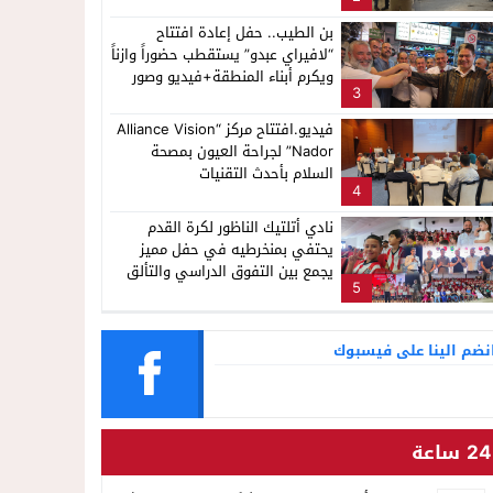
بن الطيب.. حفل إعادة افتتاح
“لافيراي عبدو” يستقطب حضوراً وازناً
ويكرم أبناء المنطقة+فيديو وصور
3
فيديو.افتتاح مركز “Alliance Vision
Nador” لجراحة العيون بمصحة
السلام بأحدث التقنيات
4
نادي أتلتيك الناظور لكرة القدم
يحتفي بمنخرطيه في حفل مميز
يجمع بين التفوق الدراسي والتألق
5
الرياضي
نضم الينا على فيسبوك
24 ساعة