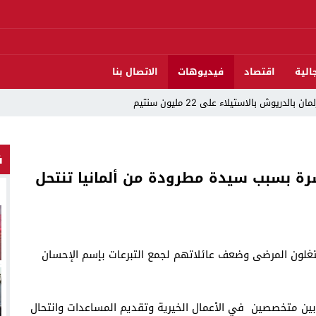
الية
اقتصاد
فيديوهات
الاتصال بنا
دريوش بالاستيلاء على 22 مليون سنتيم
 العرش واليوم الوطني للمهاجر بحفل وطني بالناظور
ف
ات تقود إلى متابعات جنائية ثقيلة
رة بسبب سيدة مطرودة من ألمانيا تنتحل
د اندلاع حريق داخل ضيعة فلاحية
لناظور والدريوش
قوارب مارشيكا يعلقون احتجاجهم ويختارون الحوار خدمةً لمصلحة الإقليم
ستغلون المرضى وضعف عائلاتهم لجمع التبرعات بإسم الإحسان
لاق وتحتضن زوجها في لحظة أعادت الأمل
13:06
المغاربةةصف واحد لموجهة ا
22:51
المحمدية تسدل الست
بين متخصصين في الأعمال الخيرية وتقديم المساعدات وانتحال