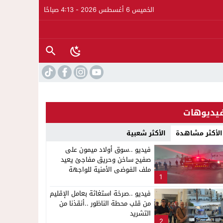
الخميس 6 أغسطس 2026 - 4:13 صباحًا
يديوهات
الأكثر مشاهدة
الأكثر شعبية
فيديو ..سوق أولاد ميمون على
صفيح ساخن وحريق مفاجئ يعيد
ملف الفوضى الأمنية للواجهة
1
لإشاعة والتحريض وحملات التضليل
فيديو ..صرخة استغاثة بعامل الإقليم
من قلب محطة الناظور ..أنقذنا من
ار على الدورة الثالثة لمهرجان العيطة المرساوية
التشريد
2