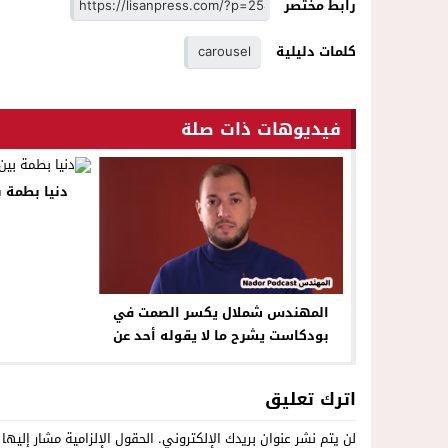
رابط مختصر
كلمات دليلية
carousel
فيديوهات ذات صلة
دنيا بطمة ب
المهندس شملال يكسر الصمت في
بودكاست يشرح ما لا يقوله أحد عن
البناء في الريف+ فيديو
اترك تعليق
لن يتم نشر عنوان بريدك الإلكتروني.
الحقول الإلزامية مشار إليها 