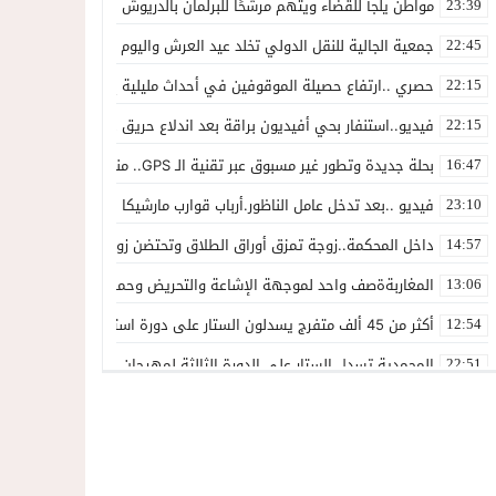
مواطن يلجأ للقضاء ويتهم مرشحًا للبرلمان بالدريوش بالاستيلاء على 22 مليون سنتيم
23:39
جمعية الجالية للنقل الدولي تخلد عيد العرش واليوم الوطني للمهاجر بح
22:45
حصري ..ارتفاع حصيلة الموقوفين في أحداث مليلية إلى 82 شخصًا وتحقيقات تقود إلى متابعات جنائية ثقيلة
22:15
فيديو..استنفار بحي أفيديون براقة بعد اندلاع حريق داخل ضيعة فلاحية
22:15
بحلة جديدة وتطور غير مسبوق عبر تقنية الـ GPS.. منصة “مرحباناظور” تعزز مكانتها كوجهة أولى لسكان إقليمي الناظور والدريوش
16:47
فيديو ..بعد تدخل عامل الناظور.أرباب قوارب مارشيكا يعلقون احتجاجهم وي
23:10
داخل المحكمة..زوجة تمزق أوراق الطلاق وتحتضن زوجها في لحظة أعاد
14:57
المغاربةةصف واحد لموجهة الإشاعة والتحريض وحملات التضليل
13:06
أكثر من 45 ألف متفرج يسدلون الستار على دورة استثنائية للمهرجان المتوسطي بالناظور
12:54
المحمدية تسدل الستار على الدورة الثالثة لمهرجان العيطة المرساوية
22:51
توقيف المشتبه فيه في سرقة عدد من المنازل بحي عاريض بالناظور
22:42
حصري ..إحالة 50 موقوفاً على سجن سلوان على خلفية أحداث معبر مليلية ومتابعات بتهم جنائية وجنحية ثقيلة
22:39
خلاف حول اللائحة الجهوية يُسقط ترشح محمد رشيد..وقيادة PPSتفقد أحد أبرز وجوهها بالناظور
21:13