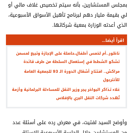
بمجلس المستشارين، بأنه سيتم تخصيص غلاف مالي أو
لي بقيمة مليار دهم لبرنامج تأهيل الأسواق الأسبوعية،
الذي أعدته الوزارة بمعية شركائها.
اقرأ أيضا...
ناظور..أم لخمس أطفال،حاصلة على الإجازة وتبيع لمسمن
تشكو الشطط في إستعمال السلطة من طرف قائدة
مراكش.. افتتاح أشغال الدورة الـ 93 للجمعية العامة
للأنتربول
غلاء تذاكر البواخر يجر وزير النقل للمساءلة البرلمانية وأزمة
تُهدد شركات النقل البري بالإفلاس
وأوضح السيد لفتيت، في معرض رده على أسئلة عدد
من المستشارين حلال الجلسة الأسبوعية للاسئلة