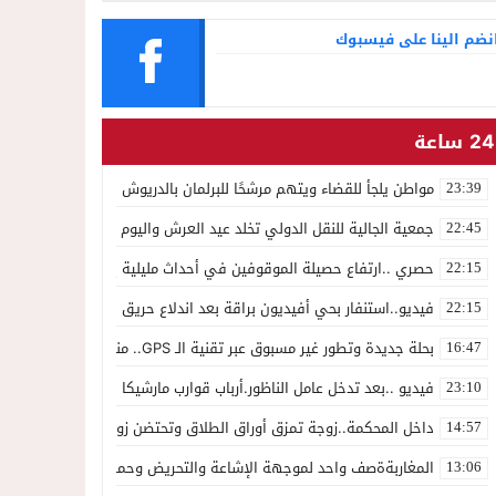
نضم الينا على فيسبوك
24 ساعة
مواطن يلجأ للقضاء ويتهم مرشحًا للبرلمان بالدريوش بالاستيلاء على 22 مليون سنتيم
23:39
جمعية الجالية للنقل الدولي تخلد عيد العرش واليوم الوطني للمهاجر بح
22:45
حصري ..ارتفاع حصيلة الموقوفين في أحداث مليلية إلى 82 شخصًا وتحقيقات تقود إلى متابعات جنائية ثقيلة
22:15
فيديو..استنفار بحي أفيديون براقة بعد اندلاع حريق داخل ضيعة فلاحية
22:15
بحلة جديدة وتطور غير مسبوق عبر تقنية الـ GPS.. منصة “مرحباناظور” تعزز مكانتها كوجهة أولى لسكان إقليمي الناظور والدريوش
16:47
فيديو ..بعد تدخل عامل الناظور.أرباب قوارب مارشيكا يعلقون احتجاجهم وي
23:10
داخل المحكمة..زوجة تمزق أوراق الطلاق وتحتضن زوجها في لحظة أعاد
14:57
المغاربةةصف واحد لموجهة الإشاعة والتحريض وحملات التضليل
13:06