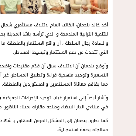
أكد خالد بنحمان، الكاتب العام لائتلاف مستثمري شمال 
للتنمية الترابية المندمجة و الذي ترأسه باشا المدينة 
والسادة رجال السلطة ، أن واقع الاستثمار بالمنطقة ما 
التي تتحدث عن دعم الاستثمار وتبسيط المساطر.
وأوضح بنحمان أن الائتلاف سبق أن قدّم مقترحات واضحة ل
التسعيرة وتوحيد منهجية قراءة وتطبيق المساطر، غير أ
مما يفاقم معاناة المستثمرين والمستوردين بالمنطقة.
وأشار أيضاً إلى استمرار غياب توحيد الإجراءات الجمركية ب
في ميناءي الدار البيضاء وطنجة مقارنة بميناء الناظور، م
كما تطرق بنحمان إلى المشكل المزمن المتعلق بـ شهادة ال
معالجته بصفة استعجالية.