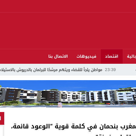
الية
اقتصاد
فيديوهات
الاتصال بنا
طن يلجأ للقضاء ويتهم مرشحًا للبرلمان بالدريوش بالاستيلاء على 22 مليون سنتيم
ا
رب بنحمان في كلمة قوية “الوعود قائمة،