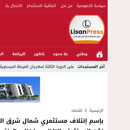
سياسة الخصوصية
من نحن
اتفاقية الاستخدام
الاتصال بنا
وطني
بلا حدود
ناظور
الرياضة
الج
أخر المستجدات
سدل الستار على الدورة الثالثة لمهرجان العيطة المرساوية
23:39
موا
الرئيسية
اقتصاد
بإسم إئتلاف مستثمري شمال شرق المغ