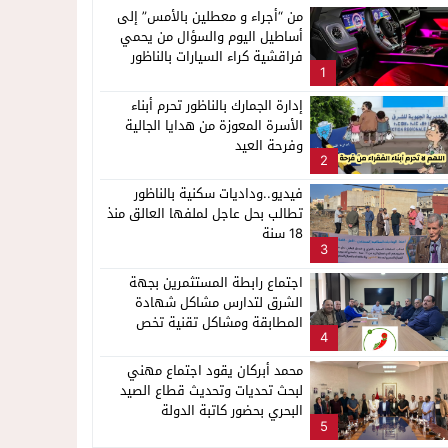
من “أجراء و معطلين بالأمس” إلى
أساطيل اليوم والسؤال من يحمي
فراقشية كراء السيارات بالناظور
1
إدارة الجمارك بالناظور تحرم أبناء
الأسرة المعوزة من هدايا الجالية
وفرحة العيد
2
فيديو..وداديات سكنية بالناظور
تطالب بحل عاجل لملفها العالق منذ
18 سنة
3
اجتماع رابطة المستثمرين بجهة
الشرق لتدارس مشاكل شهادة
المطابقة ومشاكل تقنية تخص
4
المنصة الرقمية للتجارة الدولية
“portnet”
محمد أبركان يقود اجتماع مهني
لبحث تحديات وتحديث قطاع الصيد
البحري بحضور كاتبة الدولة
5