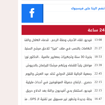
التجميل
نضم الينا على فيسبوك
24 ساعة
فيديو..لقاء الأحباب وصلة الرحم.. قدماء الهلال والفتح يجددون الوفاء لك
13:08
اتهامات بالنصب في ملف “فيزا” تلاحق مرشح السنبلة بالدريوش.. وشكاية
21:27
بخبرة 30 سنة وتجهيزات بمعايير عالمية ..الدكتور نورالدين صبار يفتتح عيادته المتخصصة في جراحة العظام بالناظور
18:53
مواطن يلجأ للقضاء ويتهم مرشحًا للبرلمان بالدريوش بالاستيلاء على 22 مليون سنتيم
23:39
جمعية الجالية للنقل الدولي تخلد عيد العرش واليوم الوطني للمهاجر بح
22:45
حصري ..ارتفاع حصيلة الموقوفين في أحداث مليلية إلى 82 شخصًا وتحقيقات تقود إلى متابعات جنائية ثقيلة
22:15
فيديو..استنفار بحي أفيديون براقة بعد اندلاع حريق داخل ضيعة فلاحية
22:15
بحلة جديدة وتطور غير مسبوق عبر تقنية الـ GPS.. منصة “مرحباناظور” تعزز مكانتها كوجهة أولى لسكان إقليمي الناظور والدريوش
16:47