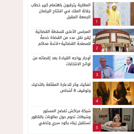
المغاربة يترقبون باهتمام كبير خطاب
جلالة الملك في افتتاح البرلمان
الجمعة المقبل
1
المجلس الأعلى للسلطة القضائية
يُقرر نقل عدد من القضاة خدمةً
للمصلحة القضائية+لائحة محاكم
2
ناظور
أوجار يواجه القيادة بعد إقصائه من
لوائح الانتخابات
3
تفكيك وكر للدعارة المقنّعة بالتدليك
وتوقيف 8 أشخاص
4
شبكة مراكش تفضح المستور
وشبهات تحوم حول صالونات بالناظور
تستقبل زبناء بكود سري وتخفي
5
أنشطة مشبوهة خلف واجهات