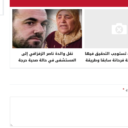
نقل والدة ناصر الزفزافي إلى
ات تستوجب التحقيق فيها
المستشفى في حالة صحية حرجة
 فرحانة سابقا وطريقة
تفويت استغلاله كمقهى ب 100 درهم
..
بـ
*