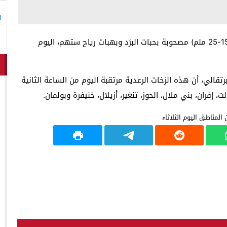
ا
أفادت المديرية العامة للأرصاد الجوية بأن زخات رعدية (15-25 ملم) مصحوبة بحبات البرَد وبهبات رياح ستهم، اليوم
الي، أن هذه الزخات الرعدية مرتقبة اليوم من الساعة الثانية
، إفران، بني ملال، الحوز، تنغير، أزيلال، خنيفرة وبولمان.