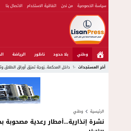
سياسة الخصوصية
من نحن
اتفاقية الاستخدام
الاتصال بنا
وطني
بلا حدود
ناظور
الرياضة
الج
 لمصلحة الإقليم
14:57
أخر المستجدات
داخل المحكمة..زوجة تمزق أوراق الطلاق وتحتضن زوجه
الرئيسية
وطني
نشرة إنذارية…أمطار رعدية مصحوبة بحب