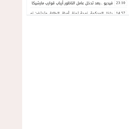
فيديو ..بعد تدخل عامل الناظور.أرباب قوارب مارشيكا يعلقون احتجاجهم وي
23:10
داخل المحكمة..زوجة تمزق أوراق الطلاق وتحتضن زوجها في لحظة أعاد
14:57
المغاربةةصف واحد لموجهة الإشاعة والتحريض وحملات التضليل
13:06
أكثر من 45 ألف متفرج يسدلون الستار على دورة استثنائية للمهرجان المتوسطي بالناظور
12:54
المحمدية تسدل الستار على الدورة الثالثة لمهرجان العيطة المرساوية
22:51
توقيف المشتبه فيه في سرقة عدد من المنازل بحي عاريض بالناظور
22:42
حصري ..إحالة 50 موقوفاً على سجن سلوان على خلفية أحداث معبر مليلية ومتابعات بتهم جنائية وجنحية ثقيلة
22:39