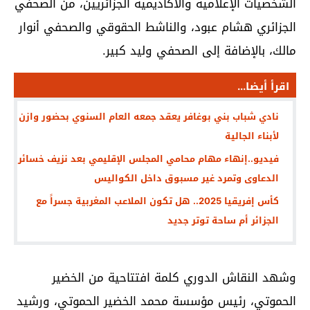
الشخصيات الإعلامية والأكاديمية الجزائريين، من الصحفي
الجزائري هشام عبود، والناشط الحقوقي والصحفي أنوار
مالك، بالإضافة إلى الصحفي وليد كبير.
اقرأ أيضا...
نادي شباب بني بوغافر يعقد جمعه العام السنوي بحضور وازن
لأبناء الجالية
فيديو..إنهاء مهام محامي المجلس الإقليمي بعد نزيف خسائر
الدعاوى وتمرد غير مسبوق داخل الكواليس
كأس إفريقيا 2025.. هل تكون الملاعب المغربية جسراً مع
الجزائر أم ساحة توتر جديد
وشهد النقاش الدوري كلمة افتتاحية من الخضير
الحموتي، رئيس مؤسسة محمد الخضير الحموتي، ورشيد