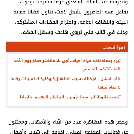
ومدرسة عبد المالك السعدي عرضاً مسرحياً توعوياً،
تفاعل معه الحاضرون بشكل لافت، تناول قضايا حماية
البيئة والنظافة العامة، واحترام الفضاءات المشتركة،
وذلك في قالب فني تربوي هادف وسهل الفهم.
اقرأ أيضا...
تبرع بدمك تنقذ حياة أخيك…أجي بلا ماتفكر صباح يوم الأحد
للمستشفى الحسني
نائب فاشل …فرخانة بسبب الإنتهازية وكثرة الآلم باتت ركاما
لا حياة فيها
تلاميذ ثانوية ابن سينا يزورون البرلمان المغربي بالرباط
وحضر هذه التظاهرة عدد من الآباء والأمهات، وممثلون
عن فعاليات المجتمع المدني، إضافة إلى شباب وأطفال