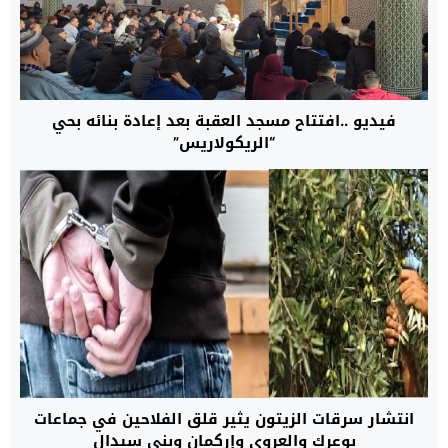
فيديو ..افتتاح مسجد العقبة بعد إعادة بنائه بحي
“الريكولاريس”
انتشار سرقات الزيتون يثير قلق الفلاحين في جماعات
بوعرك والعروي وإركمان وبني سيدال