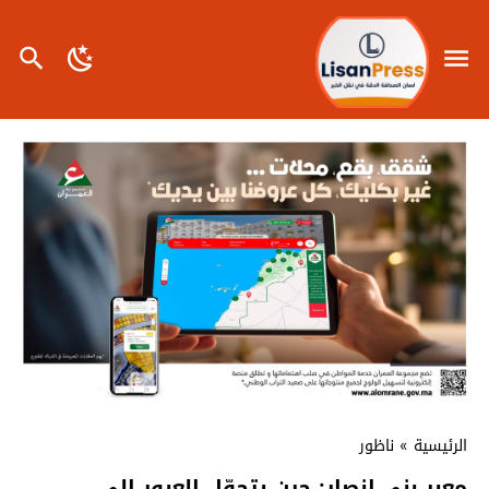
الرئيسية
»
ناظور
معبر بني انصار: حين يتحوّل العبور إلى