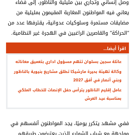
وصل إنساني وتجاري بين مليلية والناظور، إلى فضاء
يعاني فيه المواطنون المغاربة المقيمون بمليلية من
مضايقات مستمرة وسلوكيات عدوانية، يقترفها عدد من
“الحراكة” والقاصرين الراغبين في الهجرة غير النظامية.
اقرأ أيضا...
عائلة سجين بسلوان تتهم مسؤول اداري بتعميق معاناته
وكالة تهيئة بحيرة مارشيكا تطلق مشاريع بنيوية بالناظور
وبني أنصار في أفق 2027
عامل إقليم الناظور يترأس حفل الإنصات للخطاب الملكي
بمناسبة عيد العرش
ففي مشهد يتكرر يوميًا، يجد المواطنون أنفسهم في
مواجهة مع شباب الشوارع الذين يعترضون طريقهم