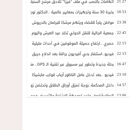
اتهامات بالنصب في ملف “فيزا” تلاحق مرشح السنبلة بالدريوش.. وشكاية
21:27
بخبرة 30 سنة وتجهيزات بمعايير عالمية ..الدكتور نورالدين صبار يفتتح عيادته المتخصصة في جراحة العظام بالناظور
18:53
مواطن يلجأ للقضاء ويتهم مرشحًا للبرلمان بالدريوش بالاستيلاء على 22 مليون سنتيم
23:39
جمعية الجالية للنقل الدولي تخلد عيد العرش واليوم الوطني للمهاجر بح
22:45
حصري ..ارتفاع حصيلة الموقوفين في أحداث مليلية إلى 82 شخصًا وتحقيقات تقود إلى متابعات جنائية ثقيلة
22:15
فيديو..استنفار بحي أفيديون براقة بعد اندلاع حريق داخل ضيعة فلاحية
22:15
بحلة جديدة وتطور غير مسبوق عبر تقنية الـ GPS.. منصة “مرحباناظور” تعزز مكانتها كوجهة أولى لسكان إقليمي الناظور والدريوش
16:47
فيديو ..بعد تدخل عامل الناظور.أرباب قوارب مارشيكا يعلقون احتجاجهم وي
23:10
داخل المحكمة..زوجة تمزق أوراق الطلاق وتحتضن زوجها في لحظة أعاد
14:57
المغاربةةصف واحد لموجهة الإشاعة والتحريض وحملات التضليل
13:06
أكثر من 45 ألف متفرج يسدلون الستار على دورة استثنائية للمهرجان المتوسطي بالناظور
12:54
المحمدية تسدل الستار على الدورة الثالثة لمهرجان العيطة المرساوية
22:51
توقيف المشتبه فيه في سرقة عدد من المنازل بحي عاريض بالناظور
22:42