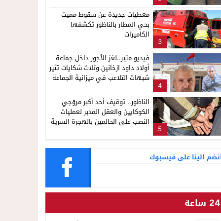
لإشاعة والتحريض وحملات التضليل
معطيات جديدة عن سقوط مميت
بحي المطار بالناظور تكشفها
الكاميرات
3
فيديو مثير..لغز الأجور داخل جماعة
أولاد داود ازخانين.وثلاث شكايات تثير
شبهات التلاعب في ميزانية الجماعة
4
الناظور.. توقيف أحد أكبر مروّجي
الكوكايين والعقل المدبر لعمليات
النصب على الحالمين بالهجرة السرية
5
نضم الينا على فيسبوك
24 ساعة