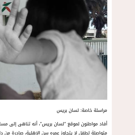
14:57
داخل المحكمة..زوجة تمزق أوراق الط
مراسلة خاصة: لسان بريس
أفاد مواطنون لموقع “لسان بريس”، أنه تناهى إلى مسا
متواصلة لطفل لا يتجاوز عمره سن الاهلية، صادرة من دا