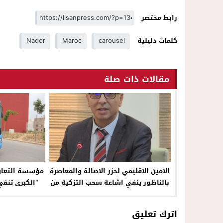
رابط مختصر
كلمات دليلية
carousel
Maroc
Nador
مقالات ذات صلة
الامين الاقليمي لحزر الاصالة والمعاصرة
مؤسسة التعاون
بالناظور ينفي اشاعة سحب التزكية من
“الكبرى تنفي
الاخ محمد المومني ويؤكد التمسك
ببلاغ الامانة الاقليمية الصادر بتاريخ 7
اترك تعليق
ماي 2026