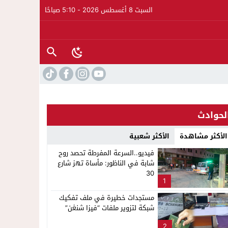
السبت 8 أغسطس 2026 - 5:10 صباحًا
لحوادث
الأكثر مشاهدة
الأكثر شعبية
فيديو..السرعة المفرطة تحصد روح
شابة في الناظور: مأساة تهز شارع
30
1
مستجدات خطيرة في ملف تفكيك
شبكة لتزوير ملفات “فيزا شنغن”
2