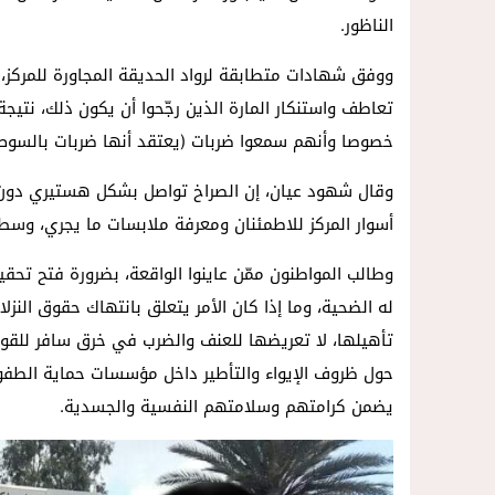
الناظور.
ووفق شهادات متطابقة لرواد الحديقة المجاورة للمركز
تعاطف واستنكار المارة الذين رجّحوا أن يكون ذلك، نت
خصوصا وأنهم سمعوا ضربات (يعتقد أنها ضربات بالسو
وقال شهود عيان، إن الصراخ تواصل بشكل هستيري دون تو
أسوار المركز للاطمئنان ومعرفة ملابسات ما يجري، وسط 
وطالب المواطنون ممّن عاينوا الواقعة، بضرورة فتح 
له الضحية، وما إذا كان الأمر يتعلق بانتهاك حقوق الن
تأهيلها، لا تعريضها للعنف والضرب في خرق سافر للقوا
حول ظروف الإيواء والتأطير داخل مؤسسات حماية الطفول
يضمن كرامتهم وسلامتهم النفسية والجسدية.