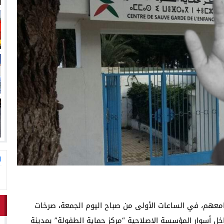
لاق وتحتضن زوجها في لحظة أعادت الأمل
13:06
المغاربةةصف واحد لموجهة ا
ا
معهم، في الساعات الأولى من صباح اليوم الجمعة، صرخات
خل أسوار المؤسسة الإصلاحية “مركز حماية الطفولة” بمدينة