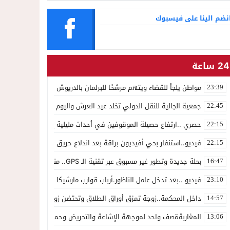
نضم الينا على فيسبوك
24 ساعة
مواطن يلجأ للقضاء ويتهم مرشحًا للبرلمان بالدريوش بالاستيلاء على 22 مليون سنتيم
23:39
جمعية الجالية للنقل الدولي تخلد عيد العرش واليوم الوطني للمهاجر بح
22:45
حصري ..ارتفاع حصيلة الموقوفين في أحداث مليلية إلى 82 شخصًا وتحقيقات تقود إلى متابعات جنائية ثقيلة
22:15
فيديو..استنفار بحي أفيديون براقة بعد اندلاع حريق داخل ضيعة فلاحية
22:15
بحلة جديدة وتطور غير مسبوق عبر تقنية الـ GPS.. منصة “مرحباناظور” تعزز مكانتها كوجهة أولى لسكان إقليمي الناظور والدريوش
16:47
فيديو ..بعد تدخل عامل الناظور.أرباب قوارب مارشيكا يعلقون احتجاجهم وي
23:10
داخل المحكمة..زوجة تمزق أوراق الطلاق وتحتضن زوجها في لحظة أعاد
14:57
المغاربةةصف واحد لموجهة الإشاعة والتحريض وحملات التضليل
13:06