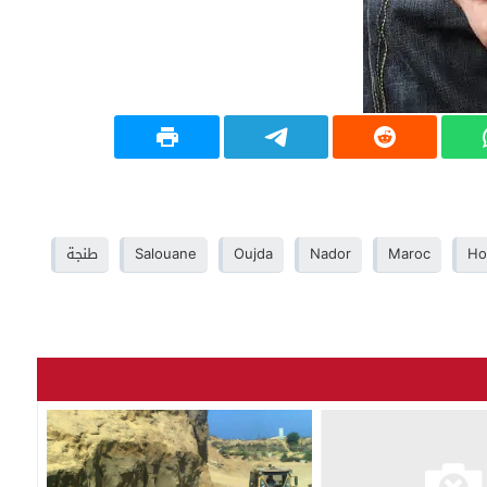
Ho
Maroc
Nador
Oujda
Salouane
طنجة