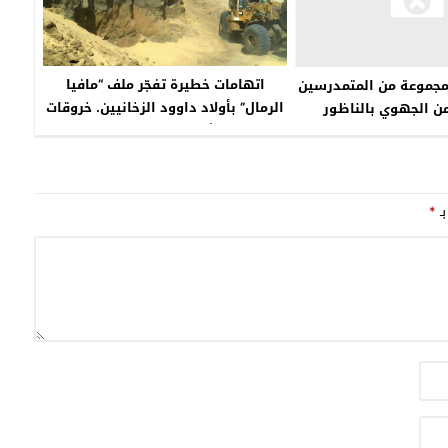
اتهامات خطيرة تفجّر ملف “مافيا
مجموعة من المتمدرسين
الرمال” بأولاد داوود الزخانيين. خروقات
من الجهوي بالناظور
بيئية، رشاوى بالملايين، وسؤال
المحاسبة الغائب بإقليم الناظور
بـ
*