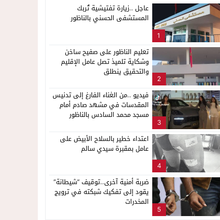
عاجل ..زيارة تفتيشية تُربك
المستشفى الحسني بالناظور
1
تعليم الناظور على صفيح ساخن
وشكاية تلميذ تصل عامل الإقليم
والتحقيق ينطلق
2
فيديو ..من الغناء الفارغ إلى تدنيس
المقدسات في مشهد صادم أمام
مسجد محمد السادس بالناظور
3
اعتداء خطير بالسلاح الأبيض على
عامل بمقبرة سيدي سالم
4
ضربة أمنية آخرى..توقيف “شيطانة”
يقود إلى تفكيك شبكته في ترويج
المخدرات
5