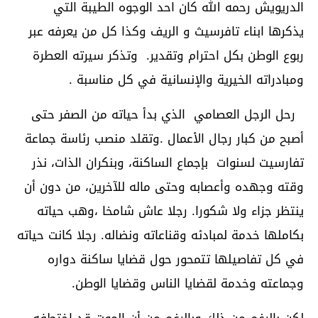
الدريويش رحمه الله كان احد الوجوه الطيبة التي
يذكرها ابناء تافرسيث و الريف وكذا كل من يعرفه عبر
ربوع الوطن بكل احترام وتقدير. وتذكر سيرته العطرة
ومبادراته الخيرية والإنسانية في كل مناسبة .
رحل الرجل العصامي الذي بدأ حياته من الصفر حتى
أصبح من كبار رجال الأعمال .وتقلد منصب رئاسة جماعة
تفارسيت لسنوات بإجماع الساكنة، وبنكران الذات، نذر
وقته وجهده وأعصابه وحتى ماله للآخرين، من دون أن
ينتظر جزاء ولا شكورا. رجلا عاش شامخا ،وهب حياته
بكاملها خدمة لمبادئه وقناعاته ونضاله. رجلا كانت حياته
في كل تفاصيلها تتمحور حول قضايا ساكنة دواره
وجماعته وخدمة لقضايا الناس وقضايا الوطن.
لكن بالرغم من ذلك وبالرغم من أن الموت قد اختطفه