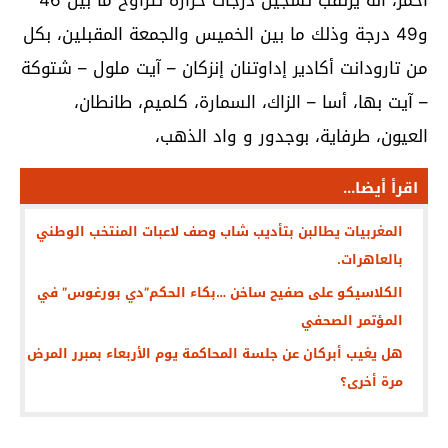
و49 درجة وذلك ما بين الخميس والجمعة المقبلين، بكل
من تارودانت أكادير إداوتنان إنزكان – آيت ملول – شتوكة
– آيت بها، أسا – الزاك، السمارة، كلميم، طانطان،
العيون، طرفاية، بوجدور و واد الذهب،
اقرأ أيضا...
المغربيات يطالبن بتأديب شاب وصف لاعبات المنتخب الوطني
بالعاهرات.
الكلاسيكو على صفيح ساخن …بكاء الحكم”دي بورغوس” في
المؤتمر الصحفي
هل يغيب أبركان عن جلسة المحاكمة يوم الأربعاء بمبرر المرض
مرة أخرى؟