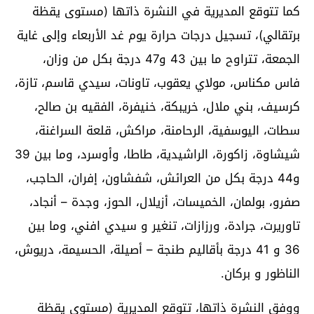
كما تتوقع المديرية في النشرة ذاتها (مستوى يقظة
برتقالي)، تسجيل درجات حرارة يوم غد الأربعاء وإلى غاية
الجمعة، تتراوح ما بين 43 و47 درجة بكل من وزان،
فاس مكناس، مولاي يعقوب، تاونات، سيدي قاسم، تازة،
كرسيف، بني ملال، خريبكة، خنيفرة، الفقيه بن صالح،
سطات، اليوسفية، الرحامنة، مراكش، قلعة السراغنة،
شيشاوة، زاكورة، الراشيدية، طاطا، وأوسرد، وما بين 39
و44 درجة بكل من العرائش، شفشاون، إفران، الحاجب،
صفرو، بولمان، الخميسات، أزيلال، الحوز، وجدة – أنجاد،
تاوريرت، جرادة، ورزازات، تنغير و سيدي افني، وما بين
36 و 41 درجة بأقاليم طنجة – أصيلة، الحسيمة، دريوش،
الناظور و بركان.
ووفق النشرة ذاتها، تتوقع المديرية (مستوى يقظة