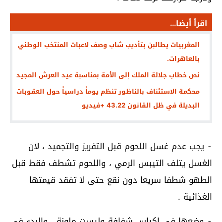
اقرأ أيضا...
المغربيات يطالبن بتأديب شاب وصف لاعبات المنتخب الوطني
بالعاهرات.
نص خطاب جلالة الملك إلى الأمة بمناسبة عيد العرش المجيد
محكمة الاستئناف بالناظور تنظم يوماً دراسياً حول العقوبات
البديلة في ظل القانون 43.22 +فيديو
⁃ يجب عدم غسل اللحوم قبل التفريز والتجميد ، لان
الغسل يتلف التيبس الرمي ، واللحوم تشطف فقط قبل
الطهو شطفا سريعا دون نقع حتى لا تفقد قيمتها
الغذائية .
⁃ وضعها في اكياس شفافة وليست ملونة ، والبدء في