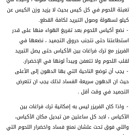
تعبئة اللحوم في كل كيس بحيث لا يزيد وزن الكيس عن
كيلو لسهولة وصول التبريد لكافة القطع.
⁃ نضع أكياس اللحوم بعد تفريغ الهواء منها على قدر
استطاعتنا حتى نتجنب حروق التجميد ، نضعها في
الفريزر مع ترك فراغات بين الأكياس حتى يصل التبريد
لقلب اللحوم ولا تتعفن ويبدأ لونها في الإخضرار.
⁃ يجب أن توضع الناحية التي بها الدهون إلى الأعلى
حيث ان الدهون سريعة الفساد لذلك يجب ان تتعرض
التجميد في وقت أقل .
⁃ واذا كان الفريزر ليس به إمكانية ترك فراغات بين
الأكياس ، لابد كل ساعتين من تبديل مكان الأكياس،
واللي فوق تحت علشان نمنع فساد واخضرار اللحوم التي