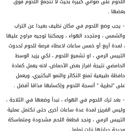
اللحوم على صواني كبيرة بحيث لا تتجمع اللحوم فوق
بعضها .
⁃ يجب وضع اللحوم في مكان نظيف بعيدا عن التراب
والشمس ، ومتجدد الهواء ، ويمكننا توجيه مراوح عليها
، لمدة أربع أو خمس ساعات لاعطاء فرصة للحوم لحدوث
التيبس الرمي ، او تشميع اللحوم ، لكي يزيد الوسط
الحامضي نتيجة افراز بعض الأحماض، لانه يعمل كمادة
حافظة طبيعية تمنع التكاثر والنمو البكتيري، ويعمل
على “تطرية ” أنسجة اللحوم وإكسابها مذاقا أفضل .
⁃ بعد ترك اللحوم في الهواء ، نبدأ وضعها في الثلاجة ،
وليس الفريزر لمدة عدة ساعات أخرى حتى تكتمل عملية
التيبس الرمي ، ونجد قطعة اللحم مشدودة ومتماسكة
ودرجة حرارتها نزلت تماما .