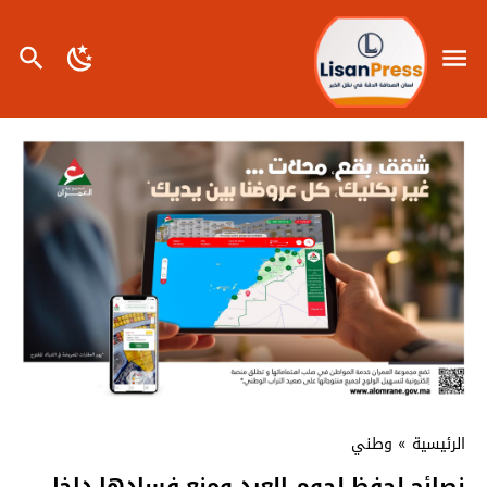
الرئيسية
»
وطني
نصائح لحفظ لحوم العيد ومنع فسادها داخل