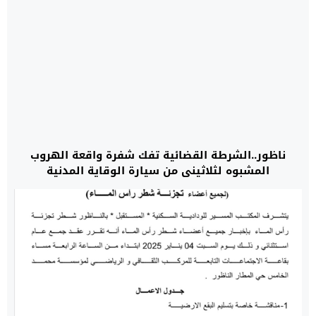
ناظور..الشرطة القضائية تفك شفرة واقعة الهروب
المشبوه لثلاثيني من سيارة الوقاية المدنية