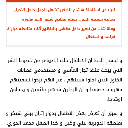
انباء عن استقالة هشام الصغير تشعل الجدل داخل الأحرار
جمعية سفينة الخير… تسلم مفاتيح شقق لأسر معوزة
وفاة شاب من تنغير داخل مقهى بالناظور أثناء متابعته مباراة
فرنسا والسنغال
و لحسن الحظ ان الاطفال خلت اياديهم من خطوط الشر
التي يبحث عنها تجار المآسي و مستخدمي عصابات
الكنوز الذين اخلوا سبيلهم ، غير انهم تركوا نسفيتهم
مهزوزة خصوصا و أن الرجلين شبهم ملثمين و يحملون
اوشاما.
و سبق أن تعرض بعض الأطفال بدوار إثران ببني شيكر و
بمنطقة الدويرية ببني وكيل و كذا الطفل محمد الحوزي