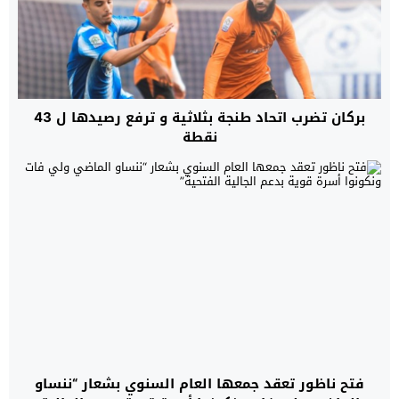
بركان تضرب اتحاد طنجة بثلاثية و ترفع رصيدها ل 43
نقطة
فتح ناظور تعقد جمعها العام السنوي بشعار “ننساو