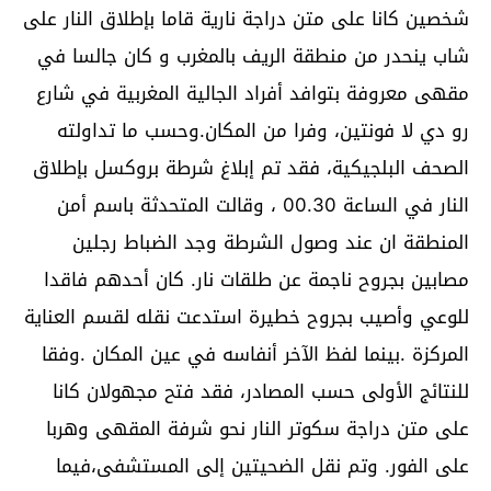
شخصين كانا على متن دراجة نارية قاما بإطلاق النار على
شاب ينحدر من منطقة الريف بالمغرب و كان جالسا في
مقهى معروفة بتوافد أفراد الجالية المغربية في شارع
رو دي لا فونتين، وفرا من المكان.وحسب ما تداولته
الصحف البلجيكية، فقد تم إبلاغ شرطة بروكسل بإطلاق
النار في الساعة 00.30 ، وقالت المتحدثة باسم أمن
المنطقة ان عند وصول الشرطة وجد الضباط رجلين
مصابين بجروح ناجمة عن طلقات نار. كان أحدهم فاقدا
للوعي وأصيب بجروح خطيرة استدعت نقله لقسم العناية
المركزة .بينما لفظ الآخر أنفاسه في عين المكان .وفقا
للنتائج الأولى حسب المصادر، فقد فتح مجهولان كانا
على متن دراجة سكوتر النار نحو شرفة المقهى وهربا
على الفور. وتم نقل الضحيتين إلى المستشفى،فيما