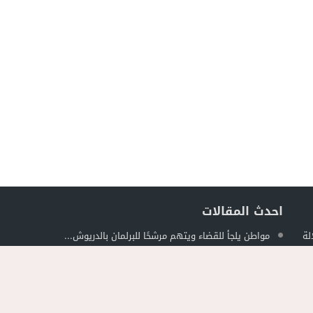
احدث المقالات
لة
مواطن يلجأ للقضاء ويتهم مرشحًا للبرلمان بالدريوش...
ل
جمعية الجالية للنقل الدولي تخلد عيد العرش...
حصري ..ارتفاع حصيلة الموقوفين في أحداث مليلية...
ة في
فيديو..استنفار بحي أفيديون براقة بعد اندلاع حريق...