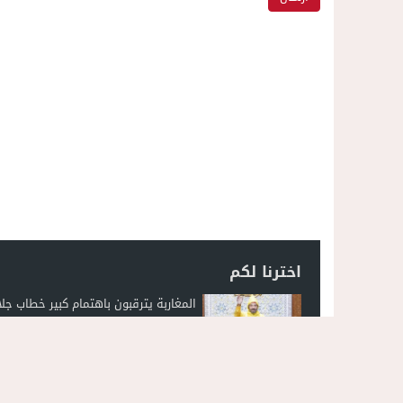
اخترنا لكم
المغاربة يترقبون باهتمام كبير خطاب جلا
الملك في افتتاح البرلمان الجمعة المقب
فيديو..السرعة المفرطة تحصد روح شاب
الناظور: مأساة تهز شارع 30