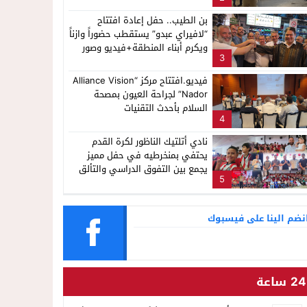
بن الطيب.. حفل إعادة افتتاح
“لافيراي عبدو” يستقطب حضوراً وازناً
ويكرم أبناء المنطقة+فيديو وصور
3
فيديو.افتتاح مركز “Alliance Vision
Nador” لجراحة العيون بمصحة
السلام بأحدث التقنيات
4
نادي أتلتيك الناظور لكرة القدم
يحتفي بمنخرطيه في حفل مميز
يجمع بين التفوق الدراسي والتألق
5
الرياضي
نضم الينا على فيسبوك
24 ساعة