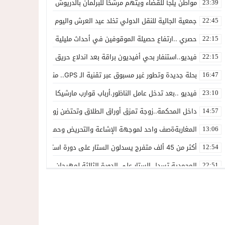
مواطن يلجأ للقضاء ويتهم مرشحًا للبرلمان بالدريوش بالاستيلاء على 22 مليون سنتيم
23:39
جمعية الجالية للنقل الدولي تخلد عيد العرش واليوم الوطني للمهاجر بح
22:45
حصري ..ارتفاع حصيلة الموقوفين في أحداث مليلية إلى 82 شخصًا وتحقيقات تقود إلى متابعات جنائية ثقيلة
22:15
فيديو..استنفار بحي أفيديون براقة بعد اندلاع حريق داخل ضيعة فلاحية
22:15
بحلة جديدة وتطور غير مسبوق عبر تقنية الـ GPS.. منصة “مرحباناظور” تعزز مكانتها كوجهة أولى لسكان إقليمي الناظور والدريوش
16:47
فيديو ..بعد تدخل عامل الناظور.أرباب قوارب مارشيكا يعلقون احتجاجهم وي
23:10
داخل المحكمة..زوجة تمزق أوراق الطلاق وتحتضن زوجها في لحظة أعاد
14:57
المغاربةةصف واحد لموجهة الإشاعة والتحريض وحملات التضليل
13:06
أكثر من 45 ألف متفرج يسدلون الستار على دورة استثنائية للمهرجان المتوسطي بالناظور
12:54
المحمدية تسدل الستار على الدورة الثالثة لمهرجان العيطة المرساوية
22:51
توقيف المشتبه فيه في سرقة عدد من المنازل بحي عاريض بالناظور
22:42
حصري ..إحالة 50 موقوفاً على سجن سلوان على خلفية أحداث معبر مليلية ومتابعات بتهم جنائية وجنحية ثقيلة
22:39
خلاف حول اللائحة الجهوية يُسقط ترشح محمد رشيد..وقيادة PPSتفقد أحد أبرز وجوهها بالناظور
21:13