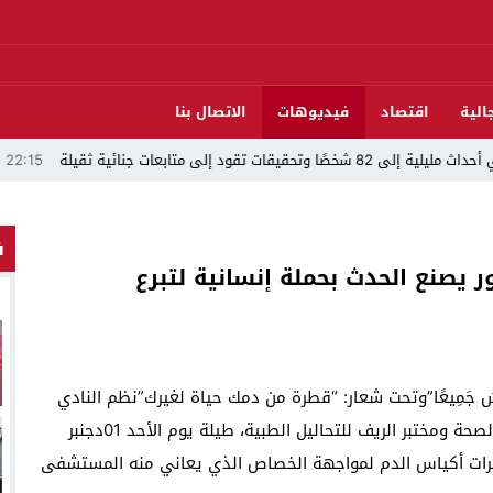
الية
اقتصاد
فيديوهات
الاتصال بنا
ت جنائية ثقيلة
22:15
فيديو..استن
ف
ور يصنع الحدث بحملة إنسانية لتبرع
يَا النَّاسَ جَمِيعًا”وتحت شعار: “قطرة من دمك حياة لغيرك”نظم النادي
الاتحادي للدراجات النارية بالناظور، بشراكة مع مندوبية الصحة ومختبر الريف للتحاليل الطبية، طيلة يوم الأحد 01دجنبر
عشرات أكياس الدم لمواجهة الخصاص الذي يعاني منه المستشفى