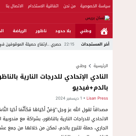
سياسة الخصوصية
من نحن
اتفاقية الاستخدام
الاتصال بنا
وطني
بلا حدود
ناظور
الرياضة
الج
ر بحفل وطني بالناظور
22:15
أخر المستجدات
حصري ..ارتفاع حصيلة الموقوفين في أحداث مليلية إلى 82 شخصًا وتحقيقات تقود إلى متابعا
الرئيسية
وطني
النادي الإتحادي للدرجات النارية بالناظ
بالدم+فيديو
Lisan Press
1 ديسمبر 2024
مصداقاً لقول الله عز وجل:”وَمَنْ أَحْيَاهَا فَكَأَنَّمَا أَحْ
الجاري، حملة للتبرع بالدم، تمكن من خلالها من جمع 