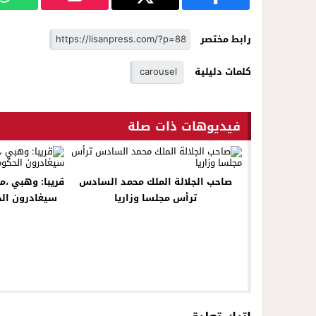
رابط مختصر
كلمات دليلية
carousel
فيديوهات ذات صلة
صاحب الجلالة الملك محمد السادس
قريبا: وهبي ،م
ترأس مجلسا وزاريا
سيغادرون الح