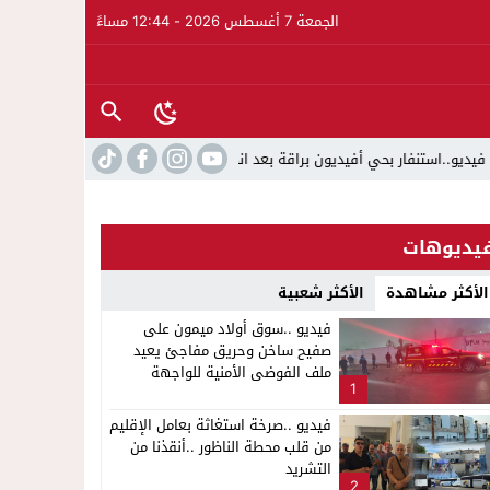
الجمعة 7 أغسطس 2026 - 12:44 مساءً
فار بحي أفيديون براقة بعد اندلاع حريق داخل ضيعة فلاحية
16:47
بحلة جديدة وتطور غير مسبوق عبر ت
يديوهات
الأكثر مشاهدة
الأكثر شعبية
فيديو ..سوق أولاد ميمون على
صفيح ساخن وحريق مفاجئ يعيد
ملف الفوضى الأمنية للواجهة
1
فيديو ..صرخة استغاثة بعامل الإقليم
من قلب محطة الناظور ..أنقذنا من
التشريد
2