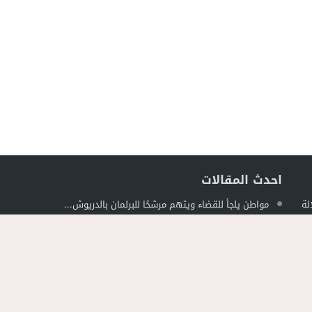
احدث المقالات
لة
مواطن يلجأ للقضاء ويتهم مرشحًا للبرلمان بالدريوش...
ل
جمعية الجالية للنقل الدولي تخلد عيد العرش...
حصري ..ارتفاع حصيلة الموقوفين في أحداث مليلية...
ة في
فيديو..استنفار بحي أفيديون براقة بعد اندلاع حريق...