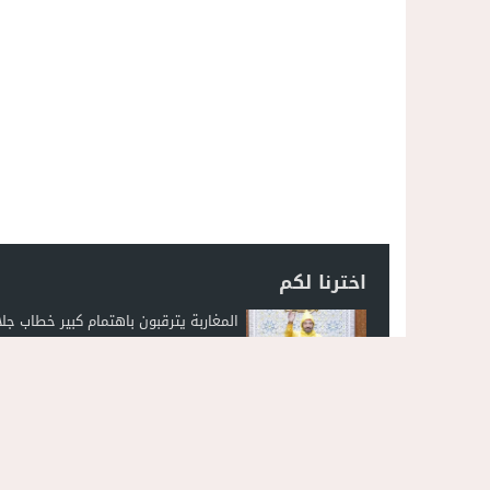
اخترنا لكم
المغاربة يترقبون باهتمام كبير خطاب جلا
الملك في افتتاح البرلمان الجمعة المقب
فيديو..السرعة المفرطة تحصد روح شاب
الناظور: مأساة تهز شارع 30