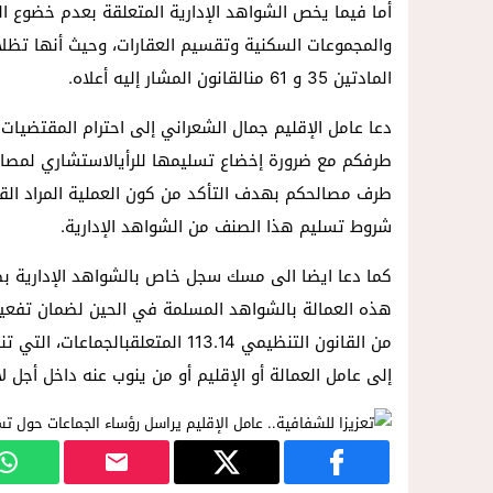
والمجموعات السكنية وتقسيم العقارات، وحيث أنها تظلاخ
المادتين 35 و 61 منالقانون المشار إليه أعلاه.
دعا عامل الإقليم جمال الشعراني إلى احترام المقتضيات ا
طرفكم مع ضرورة إخضاع تسليمها للرأيالاستشاري لمصالح
طرف مصالحكم بهدف التأكد من كون العملية المراد الق
شروط تسليم هذا الصنف من الشواهد الإدارية.
كما دعا ايضا الى مسك سجل خاص بالشواهد الإدارية ب
من القانون التنظيمي 113.14 المتعل
إلى عامل العمالة أو الإقليم أو من ينوب عنه داخل أجل لا يتعدى خمسة (5) أيام بعد تس