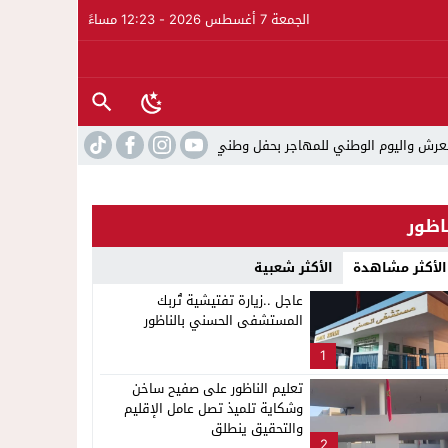
الجمعة 7 أغسطس 2026 - 12:23 مساءً
م الوطني للمهاجر بحفل وطني بالناظور
22:15
حصري ..ارتفاع حصيلة الموقوفين في أحداث مليلية إلى 82 شخص
اظور
الأكثر مشاهدة
الأكثر شعبية
عاجل ..زيارة تفتيشية تُربك
المستشفى الحسني بالناظور
1
تعليم الناظور على صفيح ساخن
وشكاية تلميذ تصل عامل الإقليم
والتحقيق ينطلق
2