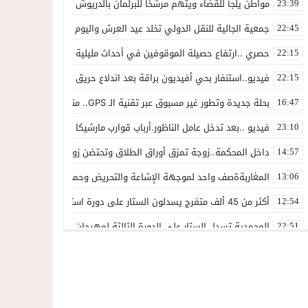
مواطن يلجأ للقضاء ويتهم مرشحًا للبرلمان بالدريوش بالاستيلاء على 22 مليون سنتيم
23:39
جمعية الجالية للنقل الدولي تخلد عيد العرش واليوم الوطني للمهاجر بح
22:45
حصري ..ارتفاع حصيلة الموقوفين في أحداث مليلية إلى 82 شخصًا وتحقيقات تقود إلى متابعات جنائية ثقيلة
22:15
فيديو..استنفار بحي أفيديون براقة بعد اندلاع حريق داخل ضيعة فلاحية
22:15
بحلة جديدة وتطور غير مسبوق عبر تقنية الـ GPS.. منصة “مرحباناظور” تعزز مكانتها كوجهة أولى لسكان إقليمي الناظور والدريوش
16:47
فيديو ..بعد تدخل عامل الناظور.أرباب قوارب مارشيكا يعلقون احتجاجهم وي
23:10
داخل المحكمة..زوجة تمزق أوراق الطلاق وتحتضن زوجها في لحظة أعاد
14:57
المغاربةةصف واحد لموجهة الإشاعة والتحريض وحملات التضليل
13:06
أكثر من 45 ألف متفرج يسدلون الستار على دورة استثنائية للمهرجان المتوسطي بالناظور
12:54
المحمدية تسدل الستار على الدورة الثالثة لمهرجان العيطة المرساوية
22:51
توقيف المشتبه فيه في سرقة عدد من المنازل بحي عاريض بالناظور
22:42
حصري ..إحالة 50 موقوفاً على سجن سلوان على خلفية أحداث معبر مليلية ومتابعات بتهم جنائية وجنحية ثقيلة
22:39
خلاف حول اللائحة الجهوية يُسقط ترشح محمد رشيد..وقيادة PPSتفقد أحد أبرز وجوهها بالناظور
21:13