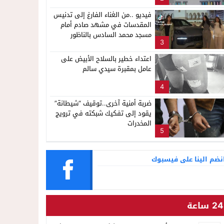
فيديو ..من الغناء الفارغ إلى تدنيس
المقدسات في مشهد صادم أمام
مسجد محمد السادس بالناظور
3
اعتداء خطير بالسلاح الأبيض على
عامل بمقبرة سيدي سالم
4
ضربة أمنية آخرى..توقيف “شيطانة”
يقود إلى تفكيك شبكته في ترويج
المخدرات
5
نضم الينا على فيسبوك
24 ساعة