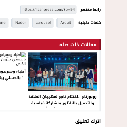
رابط مختصر
كلمات دليلية
Arouit
carousel
Nador
ane
مقالات ذات صلة
أطباء وممرضو
” ب
لل
روبورتاج ..اختتام ناجح لمهرجان الحلاقة
والتجميل بالناظور بمشاركة قياسية
تجاوزت 120 مشاركاً
اترك تعليق