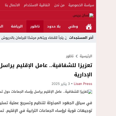
سياسة الخصوصية
من نحن
اتفاقية الاستخدام
الاتصال بنا
وطني
بلا حدود
ناظور
الرياضة
الج
23:39
أخر المستجدات
مواطن يلجأ للقضاء ويتهم مرشحًا للبرلمان بالدريوش بالاستيلاء على 22 مليون س
الرئيسية
ناظور
تعزيزا للشفافية.. عامل الإقليم يرا
الإدارية
Lisan Press
3 يناير 2025
في سياق الجهود المبذولة لتنظيم وتسريع عملية تسليم ال
توجيهات قوية لرؤساء الجماعات الترابية في الإقليم. ت