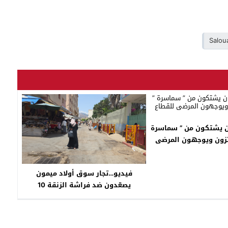
Salou
ن يشتكون من ” سماسرة
الحسني يبتزون ويوجهون المرضى
قطاع الخاص
فيديو…تجار سوق أولاد ميمون
يصعّدون ضد فراشة الزنقة 10
واستعداد لمسيرة ووقفة احتجاجية
أمام عمالة الناظور