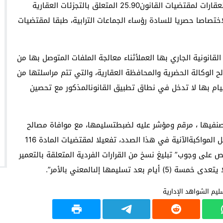
أما فيما يخص الشواهد الإدارية المتعلقة بعدم خضوع العقارات لمقتضيات القانون25.90 المتعلق بالتجزئات العقارية
تصاصا حصريا للسادة رؤساء الجماعات الترابية، طبقا لمقتضيات
لقانونية الجاري بها العملأثناء معالجة الملفات المتوصل بها من
 الوكالة الحضرية والمحافظة العقارية، والتي تتم مراسلتها من
يام بها لا تدخل في نطاق تطبيق القانونالمذكور مع تحصين
صنفيها ، مرقم ومؤشر عليه لضبطتسليمها، مع موافاة مصالح
هذه العمالة بالشواهد المسلمة في الحين لضمان تفعيل المواكبةالآنية في هذا الصدد، تفعيلا لمقتضيات المادة 116
قبالجماعات، التي تنص على وجوب” تبليغ نسخ من القرارات الفردية المتعلقة بالتعمير
ليمها إلىالمعني بالأمر”.