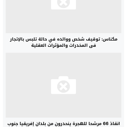
مكناس: توقيف شخص ووالده في حالة تلبس بالإتجار
في المخدرات والمؤثرات العقلية
انقاذ 66 مرشحا للهجرة ينحدرون من بلدان إفريقيا جنوب