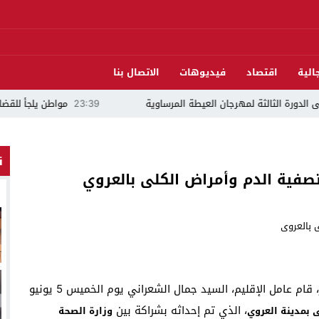
الية
اقتصاد
فيديوهات
الاتصال بنا
ثالثة لمهرجان العيطة المرساوية
23:39
مواطن يلجأ للقضاء ويتهم مرشحًا ل
ن
 تصفية الدم وأمراض الكلى بالعروي
في إطار تتبع المشاريع الصحية المهيكلة بإقليم الناظور، قام عامل الإقليم، السيد جمال الشعراني يوم الخميس 5 يونيو
، الذي تم إحداثه بشراكة بين
 بمدينة العروي
وزارة الصحة