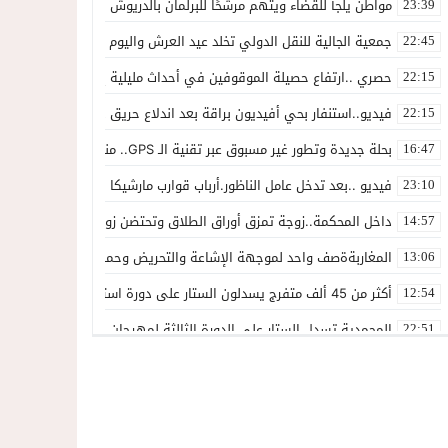
مواطن يلجأ للقضاء ويتهم مرشحًا للبرلمان بالدريوش بالاستيلاء على 22 مليون سنتيم
23:39
جمعية الجالية للنقل الدولي تخلد عيد العرش واليوم الوطني للمهاجر بح
22:45
حصري ..ارتفاع حصيلة الموقوفين في أحداث مليلية إلى 82 شخصًا وتحقيقات تقود إلى متابعات جنائية ثقيلة
22:15
فيديو..استنفار بحي أفيديون براقة بعد اندلاع حريق داخل ضيعة فلاحية
22:15
بحلة جديدة وتطور غير مسبوق عبر تقنية الـ GPS.. منصة “مرحباناظور” تعزز مكانتها كوجهة أولى لسكان إقليمي الناظور والدريوش
16:47
فيديو ..بعد تدخل عامل الناظور.أرباب قوارب مارشيكا يعلقون احتجاجهم وي
23:10
داخل المحكمة..زوجة تمزق أوراق الطلاق وتحتضن زوجها في لحظة أعاد
14:57
المغاربةةصف واحد لموجهة الإشاعة والتحريض وحملات التضليل
13:06
أكثر من 45 ألف متفرج يسدلون الستار على دورة استثنائية للمهرجان المتوسطي بالناظور
12:54
المحمدية تسدل الستار على الدورة الثالثة لمهرجان العيطة المرساوية
22:51
توقيف المشتبه فيه في سرقة عدد من المنازل بحي عاريض بالناظور
22:42
حصري ..إحالة 50 موقوفاً على سجن سلوان على خلفية أحداث معبر مليلية ومتابعات بتهم جنائية وجنحية ثقيلة
22:39
خلاف حول اللائحة الجهوية يُسقط ترشح محمد رشيد..وقيادة PPSتفقد أحد أبرز وجوهها بالناظور
21:13