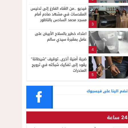
فيديو ..من الغناء الفارغ إلى تدنيس
المقدسات في مشهد صادم أمام
مسجد محمد السادس بالناظور
3
اعتداء خطير بالسلاح الأبيض على
عامل بمقبرة سيدي سالم
4
ضربة أمنية آخرى..توقيف “شيطانة”
يقود إلى تفكيك شبكته في ترويج
المخدرات
5
نضم الينا على فيسبوك
24 ساعة