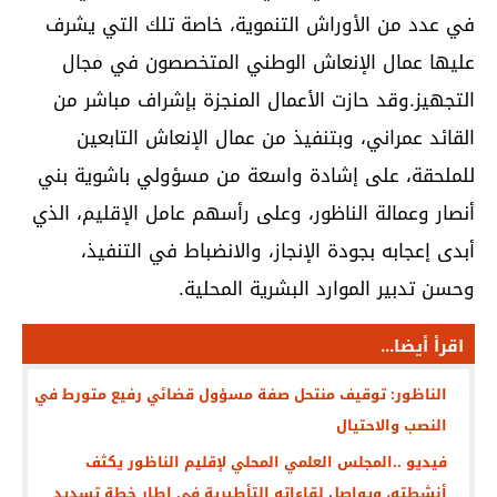
في عدد من الأوراش التنموية، خاصة تلك التي يشرف
عليها عمال الإنعاش الوطني المتخصصون في مجال
التجهيز.وقد حازت الأعمال المنجزة بإشراف مباشر من
القائد عمراني، وبتنفيذ من عمال الإنعاش التابعين
للملحقة، على إشادة واسعة من مسؤولي باشوية بني
أنصار وعمالة الناظور، وعلى رأسهم عامل الإقليم، الذي
أبدى إعجابه بجودة الإنجاز، والانضباط في التنفيذ،
وحسن تدبير الموارد البشرية المحلية.
اقرأ أيضا...
الناظور: توقيف منتحل صفة مسؤول قضائي رفيع متورط في
النصب والاحتيال
فيديو ..المجلس العلمي المحلي لإقليم الناظور يكثف
أنشطته، ويواصل لقاءاته التأطيرية في إطار خطة تسديد