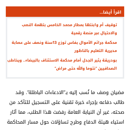
اقرأ أيضا...
توقيف أم وابنتها بمطار محمد الخامس بتهمة النصب
والاحتيال عبر منصة رقمية
محكمة جرائم الأموال بفاس توزع 13سنة ونصف على عصابة
مديرية التعليم بالناظور
بودريقة يثير الجدل أمام محكمة الاستئناف بالبيضاء.. ويخاطب
الصحافيين “نتوما والله حتى مراض”
مضيان وصف ما نُسب إليه بـ”الادعاءات الباطلة”. وقد
طالب دفاعه بإجراء خبرة تقنية على التسجيل للتأكد من
صحته، غير أن النيابة العامة رفضت هذا الطلب، مما أثار
استياء هيئة الدفاع وطرح تساؤلات حول مسار المحاكمة