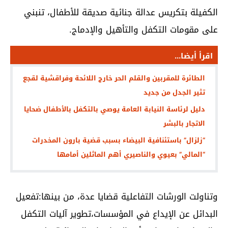
الكفيلة بتكريس عدالة جنائية صديقة للأطفال، تنبني
على مقومات التكفل والتأهيل والإدماج.
اقرأ أيضا...
الطائرة للمقربين والقلم الحر خارج اللائحة وفراقشية لقجع
تثير الجدل من جديد
دليل لرئاسة النيابة العامة يوصي بالتكفل بالأطفال ضحايا
الاتجار بالبشر
“زلزال” باستئنافية البيضاء بسبب قضية بارون المخدرات
“المالي” بعيوي والناصيري أهم الماثلين أمامها
وتناولت الورشات التفاعلية قضايا عدة، من بينها:تفعيل
البدائل عن الإيداع في المؤسسات،تطوير آليات التكفل