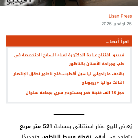
Lisan Press
25 نوفمبر 2025
اقرأ أيضا...
فيديو..افتتاح عيادة الدكتورة لمياء السايح المتخصصة في
طب وجراحة الأسنان بالناظور
بهدف مارادوني لياسين أقطيب..فتح ناظور تحقق الإنتصار
الثالث تواليا +روبوتاج
حجز 18 الف قنينة خمر بمستودع سري بجماعة سلوان
يُعرض للبيع عقار استثنائي بمساحة
521 متر مربع
يتواجد في
أرقى نقطة وسط الناظور
، وتحديدًا