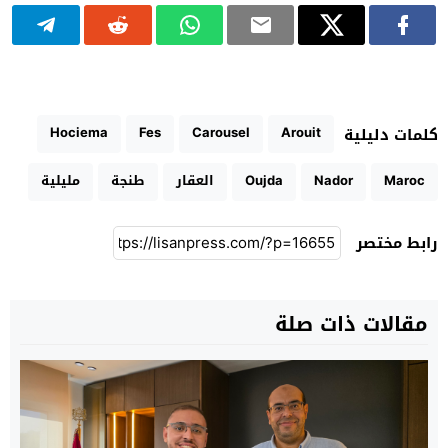
Hociema
Fes
Carousel
Arouit
كلمات دليلية
Maroc
Nador
Oujda
العقار
طنجة
مليلية
رابط مختصر
مقالات ذات صلة