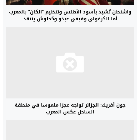
واشنطن تُشيد بأسود الأطلس وتنظيم “الكان” بالمغرب
أما الكرغولي وفيفي عبدو وكحلوش ينتقد
جون أفريك: الجزائر تواجه عجزا ملموسا في منطقة
الساحل عكس المغرب