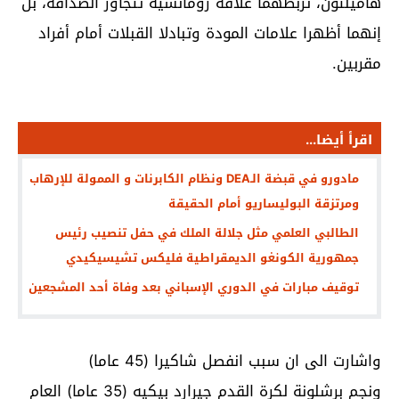
هاميلتون، تربطهما علاقة رومانسية تتجاوز الصداقة، بل
إنهما أظهرا علامات المودة وتبادلا القبلات أمام أفراد
مقربين.
اقرأ أيضا...
مادورو في قبضة الـDEA ونظام الكابرنات و الممولة للإرهاب
ومرتزقة البوليساريو أمام الحقيقة
الطالبي العلمي مثل جلالة الملك في حفل تنصيب رئيس
جمهورية الكونغو الديمقراطية فليكس تشيسيكيدي
توقيف مبارات في الدوري الإسباني بعد وفاة أحد المشجعين
واشارت الى ان سبب انفصل شاكيرا (45 عاما)
ونجم برشلونة لكرة القدم جيرارد بيكيه (35 عاما) العام