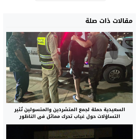
مقالات ذات صلة
السعيدية حملة لجمع المتشردين والمتسولين تُثير
التساؤلات حول غياب تحرك مماثل في الناظور