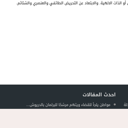
أو الذات الالهية. والابتعاد عن التحريض الطائفي والعنصري والشتائم.
احدث المقالات
لة
مواطن يلجأ للقضاء ويتهم مرشحًا للبرلمان بالدريوش...
ل
جمعية الجالية للنقل الدولي تخلد عيد العرش...
حصري ..ارتفاع حصيلة الموقوفين في أحداث مليلية...
ة في