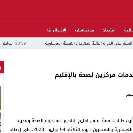
الية
اقتصاد
فيديوهات
الاتصال بنا
 الدورة الثالثة لمهرجان العيطة المرساوية
23:39
مواطن يلجأ للقضاء وي
و
دمات مركزين لصحة بالإقليم
د آيت طالب، رفقة عامل اقليم الناظور ومندوبة الصحة ومديرة
مستشفى الحسني وممثلي السلطات المحلية المدنية والعسكرية والمنتخبين ، يوم الثلاثاء 04 يوليوز 2023، على إعطاء