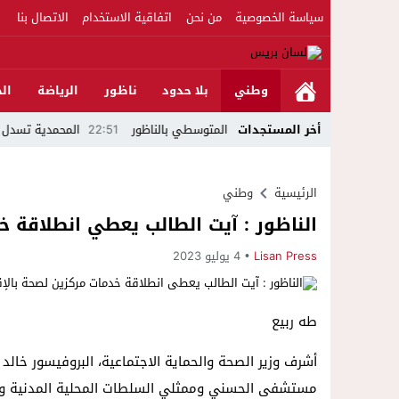
سياسة الخصوصية
من نحن
اتفاقية الاستخدام
الاتصال بنا
وطني
بلا حدود
ناظور
الرياضة
الج
أخر المستجدات
22:51
المحمدية تسدل الستار على
الرئيسية
وطني
الناظور : آيت الطالب يعطي انطلاقة خ
Lisan Press
4 يوليو 2023
طه ربيع
أشرف وزير الصحة والحماية الاجتماعية، البروفيسور خال