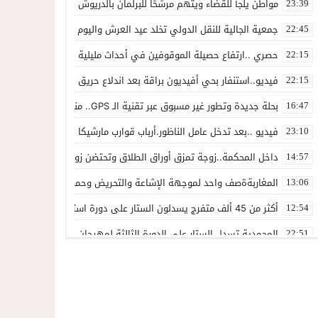
مواطن يلجأ للقضاء ويتهم مرشحًا للبرلمان بالدريوش بالاستيلاء على 22 مليون سنتيم
23:39
جمعية الجالية للنقل الدولي تخلد عيد العرش واليوم الوطني للمهاجر بح
22:45
حصري ..ارتفاع حصيلة الموقوفين في أحداث مليلية إلى 82 شخصًا وتحقيقات تقود إلى متابعات جنائية ثقيلة
22:15
فيديو..استنفار بحي أفيديون براقة بعد اندلاع حريق داخل ضيعة فلاحية
22:15
بحلة جديدة وتطور غير مسبوق عبر تقنية الـ GPS.. منصة “مرحباناظور” تعزز مكانتها كوجهة أولى لسكان إقليمي الناظور والدريوش
16:47
فيديو ..بعد تدخل عامل الناظور.أرباب قوارب مارشيكا يعلقون احتجاجهم وي
23:10
داخل المحكمة..زوجة تمزق أوراق الطلاق وتحتضن زوجها في لحظة أعاد
14:57
المغاربةةصف واحد لموجهة الإشاعة والتحريض وحملات التضليل
13:06
أكثر من 45 ألف متفرج يسدلون الستار على دورة استثنائية للمهرجان المتوسطي بالناظور
12:54
المحمدية تسدل الستار على الدورة الثالثة لمهرجان العيطة المرساوية
22:51
توقيف المشتبه فيه في سرقة عدد من المنازل بحي عاريض بالناظور
22:42
حصري ..إحالة 50 موقوفاً على سجن سلوان على خلفية أحداث معبر مليلية ومتابعات بتهم جنائية وجنحية ثقيلة
22:39
خلاف حول اللائحة الجهوية يُسقط ترشح محمد رشيد..وقيادة PPSتفقد أحد أبرز وجوهها بالناظور
21:13