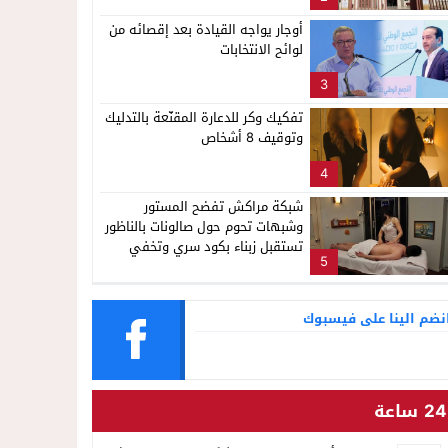
ناظور
أوجار يواجه القيادة بعد إقصائه من
لوائح الانتخابات
3
تفكيك وكر للدعارة المقنّعة بالتدليك
وتوقيف 8 أشخاص
4
شبكة مراكش تفضح المستور
وشبهات تحوم حول صالونات بالناظور
تستقبل زبناء بكود سري وتخفي
5
أنشطة مشبوهة خلف واجهات
التجميل
نضم الينا على فيسبوك
24 ساعة