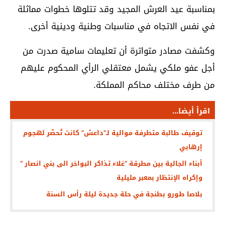
بمناسبة عيد العرش المجيد وقد تتلوها خطوات مماثلة
في نفس الاتجاه في مناسبات وطنية ودينية أخرى.
وكشفت مصادر متواترة أن تعليمات سامية صدرت من
أجل عفو ملكي يشمل معتقلي الرأي المحكوم عليهم
من طرف مختلف محاكم المملكة.
اقرأ أيضا...
توقيف طالبة متطرفة موالية لـ”داعش” كانت تُحضّر لهجوم
إرهابي
أبناء الجالية بين مطرقة “غلاء تذاكر البواخر الى بني انصار ”
وإكراه الإنتظار بمعبر مليلية
بلاصا طورو بطنجة في حلة جديدة ليلة رأس السنة