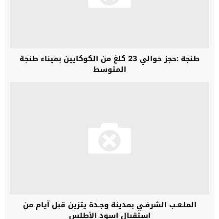
طنجة :حجز حوالي 23 كلغ من الكوكايين بميناء طنجة
المتوسط
الملـعـب الشرفـي بمدينة وجـدة يتزين قبل آيام من
استقبال اسود الأطلس