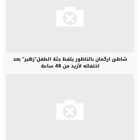
شاطئ اركمان بالناظور يلفظ جثة الطفل”زهير” بعد
اختفائه لأزيد من 48 ساعة