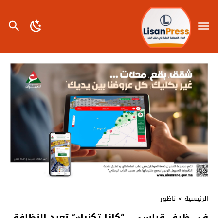
الرئيسية
»
ناظور
في ظرف قياسي.. “كازا تكنيك” تعيد النظافة