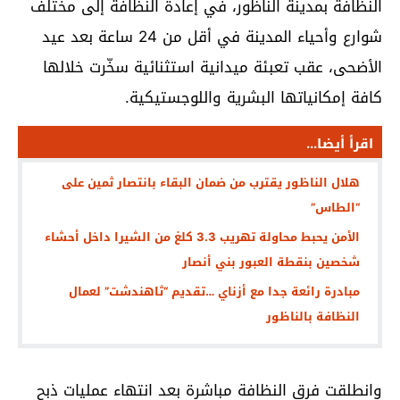
النظافة بمدينة الناظور، في إعادة النظافة إلى مختلف
شوارع وأحياء المدينة في أقل من 24 ساعة بعد عيد
الأضحى، عقب تعبئة ميدانية استثنائية سخّرت خلالها
كافة إمكانياتها البشرية واللوجستيكية.
اقرأ أيضا...
هلال الناظور يقترب من ضمان البقاء بانتصار ثمين على
“الطاس”
الأمن يحبط محاولة تهريب 3.3 كلغ من الشيرا داخل أحشاء
شخصين بنقطة العبور بني أنصار
مبادرة رائعة جدا مع أزناي …تقديم “ثاهندشت” لعمال
النظافة بالناظور
وانطلقت فرق النظافة مباشرة بعد انتهاء عمليات ذبح